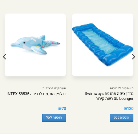
משחקים לבריכות
משחקים לבריכות
מזרן ציפה מתנפח Swimways
דולפין מתנפח לרכיבה INTEX 58535
Lounger עם רשת קירור
₪
70
₪
120
הוספה לסל
הוספה לסל