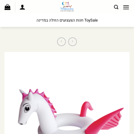
לג
תוכן
ToySale חנות הצעצועים הזולה במדינה