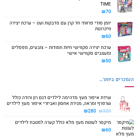
TIME
₪
70
יומן סודי פרוותי חד קרן עם מדבקות ועט – ערכת יצירה
וזיכרונות
₪
60
ערכת יצירה סקווישי חיות חמודות – צובעים, מפסלים
ומעצבים סקווישי אישי
₪
50
הנמכרים ביותר…
שידת איפור מעץ מדהימה לילדים דגם רון ורודה כולל
שרפרף ומראה, מגירת אחסון ואביזרי איפור מעץ לילדים
המחיר
המחיר
₪
280
₪
320
המקורי
הנוכחי
מיקסר לעוגות מעץ מלא כולל קערה למטבח לילדים
היה:
הוא:
₪280.
₪320.
₪
60