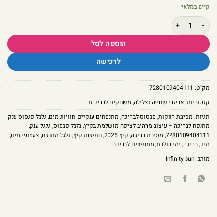
קיים במלאי
כמות של גלגל פגסוס ענק מתנפח לבריכה – עיצוב מרהיב לציפה מושלמת בקיץ
הוספה לסל
לרכישה
מק"ט:
7280109404111
קטגוריות:
אביזרי שחייה וצלילה
,
משחקים לבריכות
תגיות:
מסיבת רווקות
,
פגסוס לבריכה
,
מתנפחים ענקיים
,
חוויות מים
,
גלגל פגסוס ענק
מתנפח לבריכה – עיצוב מרהיב לציפה מושלמת בקיץ
,
גלגל פגסוס
,
גלגל ענק
,
7280109404111
,
מסיבת בריכה
,
קיץ 2025
,
חופשת קיץ
,
גלגל מתנפח
,
צעצועי מים
,
מים
,
בריכה
,
ימי הולדת
,
מתנפחים לבריכה
מותג:
Infinity sun