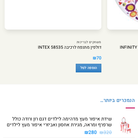
משחקים לבריכות
דולפין מתנפח לרכיבה INTEX 58535
₪
70
הוספה לסל
הנמכרים ביותר…
שידת איפור מעץ מדהימה לילדים דגם רון ורודה כולל
שרפרף ומראה, מגירת אחסון ואביזרי איפור מעץ לילדים
המחיר
המחיר
₪
280
₪
320