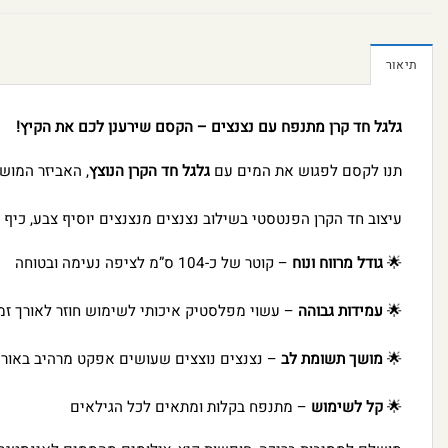
תיאור
גלגל חד קרן מתנפח עם נצנצים – הקסם שירענן לכם את הקיץ!
תנו לקסם לפגוש את המים עם
גלגל חד הקרן הנוצץ
, האביזר המושל
עיצוב חד הקרן הפנטסטי בשילוב נצנצים מנצנצים יוסיף צבע, כיף ו
🌟
גודל מרווח ונוח
– קוטר של כ-104 ס”מ לציפה נעימה ובטוחה
🌟
עמידות גבוהה
– עשוי מפלסטיק איכותי לשימוש חוזר לאורך זמ
🌟
מושך תשומת לב
– נצנצים נוצצים שעושים אפקט מרהיב באו
🌟
קל לשימוש
– מתנפח בקלות ומתאים לכל הגילאים