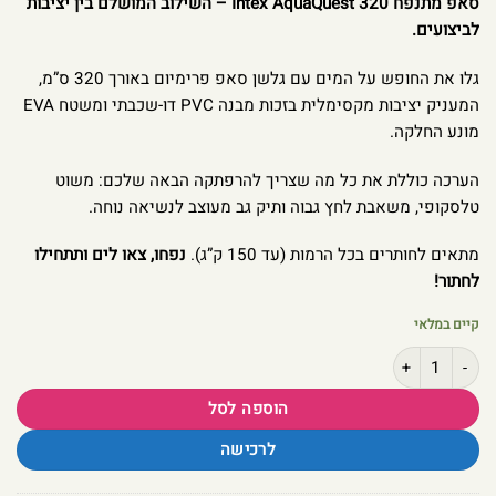
סאפ מתנפח Intex AquaQuest 320 – השילוב המושלם בין יציבות
לביצועים.
גלו את החופש על המים עם גלשן סאפ פרימיום באורך 320 ס”מ,
המעניק יציבות מקסימלית בזכות מבנה PVC דו-שכבתי ומשטח EVA
מונע החלקה.
הערכה כוללת את כל מה שצריך להרפתקה הבאה שלכם: משוט
טלסקופי, משאבת לחץ גבוה ותיק גב מעוצב לנשיאה נוחה.
מתאים לחותרים בכל הרמות (עד 150 ק”ג).
נפחו, צאו לים ותתחילו
לחתור!
קיים במלאי
כמות של גלשן סאפ מתנפח Intex AquaQuest 320 – דגם פרימיום 68242 כולל ערכה מלאה
הוספה לסל
לרכישה