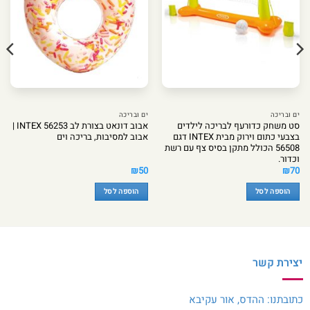
ים ובריכה
ים ובריכה
סט משחק כדורעף לבריכה לילדים
אבוב דונאט בצורת לב INTEX 56253 |
בצבעי כתום וירוק מבית INTEX דגם
אבוב למסיבות, בריכה וים
56508 הכולל מתקן בסיס צף עם רשת
וכדור.
₪
50
₪
70
הוספה לסל
הוספה לסל
יצירת קשר
כתובתנו: ההדס, אור עקיבא