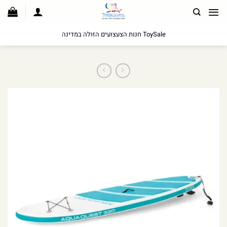
לג
תוכן
ToySale חנות הצעצועים הזולה במדינה