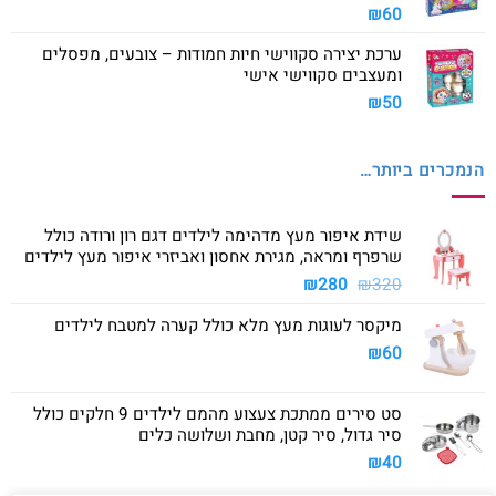
₪
60
ערכת יצירה סקווישי חיות חמודות – צובעים, מפסלים
ומעצבים סקווישי אישי
₪
50
הנמכרים ביותר…
שידת איפור מעץ מדהימה לילדים דגם רון ורודה כולל
שרפרף ומראה, מגירת אחסון ואביזרי איפור מעץ לילדים
המחיר
המחיר
₪
280
₪
320
המקורי
הנוכחי
מיקסר לעוגות מעץ מלא כולל קערה למטבח לילדים
היה:
הוא:
₪280.
₪320.
₪
60
סט סירים ממתכת צעצוע מהמם לילדים 9 חלקים כולל
סיר גדול, סיר קטן, מחבת ושלושה כלים
₪
40