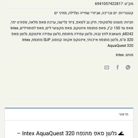
מק"ט:
6941057422817
קטגוריות:
ים ובריכה
,
אביזרי שחייה וצלילה
,
מזרני ים
תגיות:
משוט טלסקופי
,
תיק גב לסאפ
,
ציוד גלישה
,
ערכת סאפ מלאה
,
ספורט ימי
,
סאפ עד 150 ק"ג
,
סאפ מתנפח אינטקס
,
סאפ מקצועי לים
,
סאפ למתחילים
,
Intex
68242
,
משאבת לחץ גבוה
,
גלשן עמידה מתנפח
,
גלשן עמידה אינטקס
,
גלשן סאפ
320 ס"מ
,
גלשן מתנפח איכותי
,
אינטקס אקווה קווסט
,
SUP מתנפח
,
Intex
AquaQuest 320
מותג:
Intex
תיאור
🌊 גלשן סאפ מתנפח Intex AquaQuest 320 –