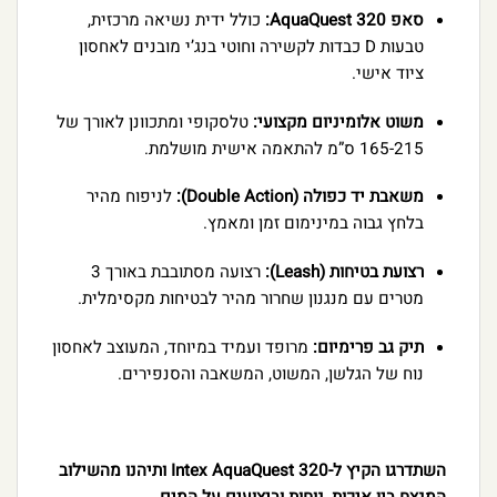
סאפ AquaQuest 320:
כולל ידית נשיאה מרכזית,
טבעות D כבדות לקשירה וחוטי בנג’י מובנים לאחסון
ציוד אישי.
משוט אלומיניום מקצועי:
טלסקופי ומתכוונן לאורך של
165-215 ס”מ להתאמה אישית מושלמת.
משאבת יד כפולה (Double Action):
לניפוח מהיר
בלחץ גבוה במינימום זמן ומאמץ.
רצועת בטיחות (Leash):
רצועה מסתובבת באורך 3
מטרים עם מנגנון שחרור מהיר לבטיחות מקסימלית.
תיק גב פרימיום:
מרופד ועמיד במיוחד, המעוצב לאחסון
נוח של הגלשן, המשוט, המשאבה והסנפירים.
השתדרגו הקיץ ל-Intex AquaQuest 320 ותיהנו מהשילוב