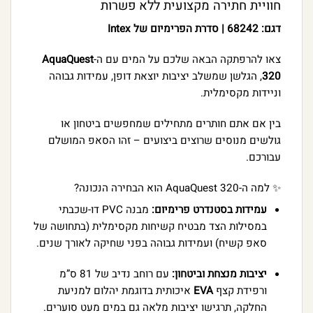
חוויית חתירה מקצועית ללא פשרות
דגם: 68242 | סדרת הפרימיום של Intex
צאו להרפתקה הבאה שלכם על המים עם ה-
AquaQuest
320
, הגלשן שמשלב יציבות יוצאת דופן, עמידות גבוהה
וניידות מקסימלית.
בין אם אתם חותרים מתחילים שמחפשים ביטחון או
גולשים מנוסים שרוצים ביצועים – זהו הסאפ המושלם
עבורכם.
✨ למה ה-AquaQuest 320 הוא הבחירה הנכונה?
עמידות בסטנדרט פרימיום:
מבנה PVC דו-שכבתי
במסילות הצד מבטיח קשיחות מקסימלית (בתחושה של
סאפ קשיח) ועמידות גבוהה בפני שחיקה לאורך שנים.
יציבות מנצחת וביטחון:
עם רוחב נדיב של 81 ס”מ
ורפידת קצף
EVA
איכותית בדוגמת יהלום למניעת
החלקה, תרגישו יציבות מלאה גם במים מעט סוערים.