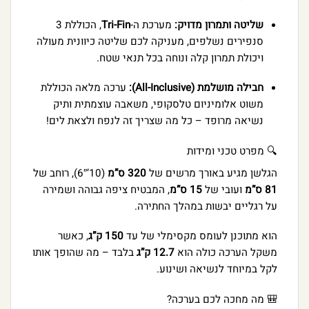
שליטה ותמרון מדויק:
מערכת ה-
Tri-Fin
, הכוללת 3
סנפירים נשלפים, מעניקה לכם שליטה כיוונית מעולה
ויכולת תמרון קלה ונוחה בכל תנאי שטח.
חבילה מושלמת (All-Inclusive):
ערכה מלאה הכוללת
משוט אלומיניום טלסקופי, משאבה עוצמתית ותיק
נשיאה מרופד – כל מה שצריך זה לנפח ולצאת לים!
🔍 מפרט טכני ומידות
הגלשן מגיע באורך מרשים של
320 ס”מ
(10’6″), רוחב של
81 ס”מ
ועובי של
15 ס”מ
, המבטיח ציפה גבוהה ושמירה
על רגליים יבשות במהלך החתירה.
הוא מתוכנן לעומס מקסימלי של עד
150 ק”ג
, כאשר
משקל הערכה כולה הוא
12.7 ק”ג
בלבד – מה שהופך אותו
לקל במיוחד לנשיאה ושינוע.
🎒 מה מחכה לכם בערכה?