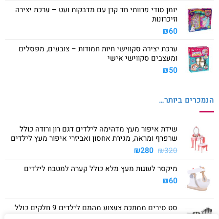
יומן סודי פרוותי חד קרן עם מדבקות ועט – ערכת יצירה
וזיכרונות
₪
60
ערכת יצירה סקווישי חיות חמודות – צובעים, מפסלים
ומעצבים סקווישי אישי
₪
50
הנמכרים ביותר…
שידת איפור מעץ מדהימה לילדים דגם רון ורודה כולל
שרפרף ומראה, מגירת אחסון ואביזרי איפור מעץ לילדים
המחיר
המחיר
₪
280
₪
320
המקורי
הנוכחי
מיקסר לעוגות מעץ מלא כולל קערה למטבח לילדים
היה:
הוא:
₪280.
₪320.
₪
60
סט סירים ממתכת צעצוע מהמם לילדים 9 חלקים כולל
סיר גדול, סיר קטן, מחבת ושלושה כלים