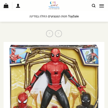
לג
תוכן
ToySale חנות הצעצועים הזולה במדינה