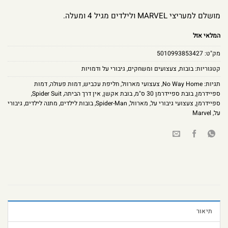
מושלם למעריצי MARVEL ולילדים מגיל 4 ומעלה.
המלאי אזל
מק"ט:
5010993853427
קטגוריות:
בובות
,
צעצועים ומשחקים
,
גיבורי על ודמויות
תגיות:
No Way Home
,
צעצועי מארוול
,
חליפת עכביש
,
דמות פעולה
,
דמות
ספיידרמן
,
בובת ספיידרמן 30 ס"מ
,
בובת אקשן
,
אין דרך הביתה
,
Spider Suit
,
ספיידרמן
,
צעצועי גיבורי על
,
מארוול
,
Spider-Man
,
בובות לילדים
,
מתנה לילדים
,
גיבורי
על
,
Marvel
תיאור