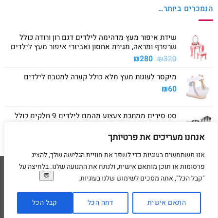
הנמכרים ביותר…
שידת איפור מעץ מדהימה לילדים דגם רון ורודה כולל
שרפרף ומראה, מגירת אחסון ואביזרי איפור מעץ לילדים
המחיר
המחיר
₪
280
₪
320
המקורי
הנוכחי
מיקסר לעוגות מעץ מלא כולל קערה למטבח לילדים
היה:
הוא:
₪280.
₪320.
₪
60
סט סירים ממתכת צעצוע מהמם לילדים 9 חלקים כולל
סיר גדול, סיר קטן, מחבת ושלושה כלים
אנחנו מעריכים את פרטיותך
₪
40
אנו משתמשים בעוגיות כדי לשפר את חוויית הגלישה שלך, להציג
פרסומות או תוכן מותאם אישית, ולנתח את התנועה שלנו. בלחיצה על
Visa
American
MasterCard
Visa
"קבל הכל", אתה מסכים לשימוש שלנו בעוגיות.
2
Express
דף הבית
מדיניות משלוחים
מדיניות החזרת מוצרים
תקנון
מדיניות פרטיות
הסדרי נגישות
בקשת מחיקת פרטים אישיים
התאם אישית
דחה הכל
קבל הכל
בניית ועיצוב אתרי מסחר Code&Concept Copyright 2026 ©