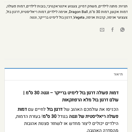
תגיות:
מתנה לילדים
,
משחק דמיון
,
צעצוע אינטראקטיבי
,
בובות לילדים
,
דמות פעולה
,
דמות אקשן
,
דמות 30 ס"מ
,
Dragon Ball
,
אנימה לילדים
,
דמות ריאליסטית
,
דרגון בול
,
צעצועי אנימה
,
קרבות אנימה
,
Vegeta
,
דרגון בול לימיט ברייקר
,
וגטה
תיאור
דמות פעולה דרגון בול לימיט ברייקר – וגטה 30 ס”מ |
עולם דרגון בול מלא הרפתקאות
הכניסו את עולמכם האהוב של
דרגון בול
לחיים עם
דמות
פעולה ריאליסטית של וגטה
בגודל
30 ס”מ
! בעזרת הדמות,
הילדים יכולים ליצור מחדש או לשחזר סצנות אהובות
מהסדרה האהובה.