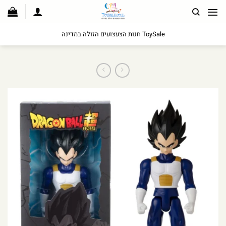
לג
תוכן
ToySale חנות הצעצועים הזולה במדינה