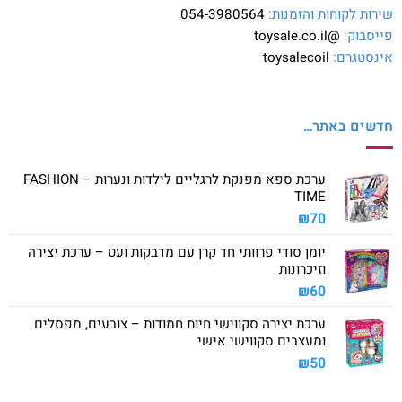
שירות לקוחות והזמנות:
054-3980564
פייסבוק:
@toysale.co.il
אינסטגרם:
toysalecoil
חדשים באתר…
ערכת ספא מפנקת לרגליים לילדות ונערות – FASHION
TIME
₪
70
יומן סודי פרוותי חד קרן עם מדבקות ועט – ערכת יצירה
וזיכרונות
₪
60
ערכת יצירה סקווישי חיות חמודות – צובעים, מפסלים
ומעצבים סקווישי אישי
₪
50