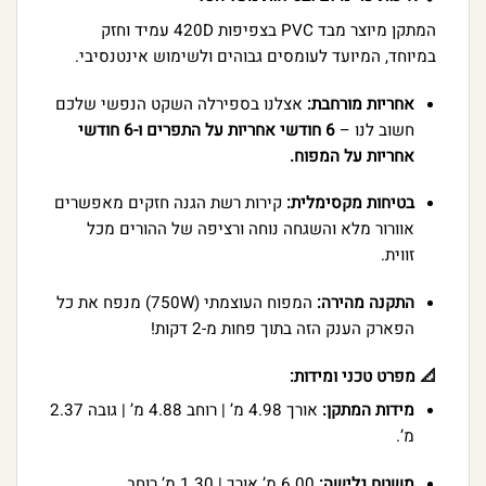
המתקן מיוצר מבד PVC בצפיפות 420D עמיד וחזק
במיוחד, המיועד לעומסים גבוהים ולשימוש אינטנסיבי.
אחריות מורחבת:
אצלנו בספירלה השקט הנפשי שלכם
חשוב לנו –
6 חודשי אחריות על התפרים ו-6 חודשי
אחריות על המפוח.
בטיחות מקסימלית:
קירות רשת הגנה חזקים מאפשרים
אוורור מלא והשגחה נוחה ורציפה של ההורים מכל
זווית.
התקנה מהירה:
המפוח העוצמתי (750W) מנפח את כל
הפארק הענק הזה בתוך פחות מ-2 דקות!
📐 מפרט טכני ומידות:
מידות המתקן:
אורך 4.98 מ’ | רוחב 4.88 מ’ | גובה 2.37
מ’.
משטח גלישה:
6.00 מ’ אורך | 1.30 מ’ רוחב.