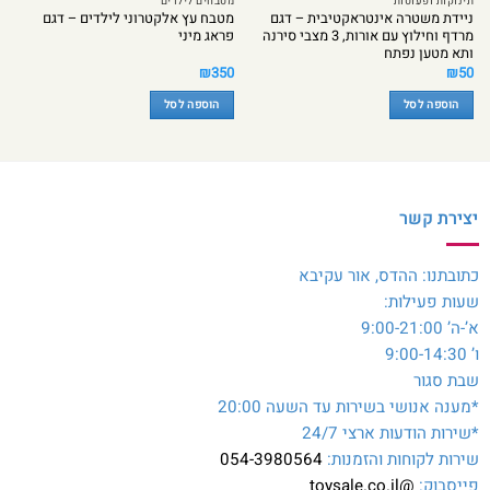
תינוקות ופעוטות
מטבחים לילדים
ניידת משטרה אינטראקטיבית – דגם
מטבח עץ אלקטרוני לילדים – דגם
מרדף וחילוץ עם אורות, 3 מצבי סירנה
פראג מיני
ותא מטען נפתח
₪
350
₪
50
הוספה לסל
הוספה לסל
יצירת קשר
כתובתנו: ההדס, אור עקיבא
שעות פעילות:
א’-ה’ 9:00-21:00
ו’ 9:00-14:30
שבת סגור
*מענה אנושי בשירות עד השעה 20:00
*שירות הודעות ארצי 24/7
שירות לקוחות והזמנות:
054-3980564
פייסבוק:
@toysale.co.il