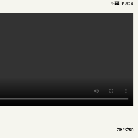
עכשיו! 🏰✨
המלאי אזל