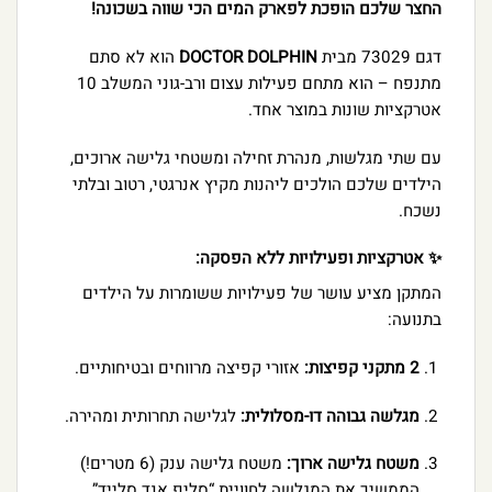
החצר שלכם הופכת לפארק המים הכי שווה בשכונה!
דגם 73029 מבית
DOCTOR DOLPHIN
הוא לא סתם
מתנפח – הוא מתחם פעילות עצום ורב-גוני המשלב 10
אטרקציות שונות במוצר אחד.
עם שתי מגלשות, מנהרת זחילה ומשטחי גלישה ארוכים,
הילדים שלכם הולכים ליהנות מקיץ אנרגטי, רטוב ובלתי
נשכח.
✨ אטרקציות ופעילויות ללא הפסקה:
המתקן מציע עושר של פעילויות ששומרות על הילדים
בתנועה:
2 מתקני קפיצות:
אזורי קפיצה מרווחים ובטיחותיים.
מגלשה גבוהה דו-מסלולית:
לגלישה תחרותית ומהירה.
משטח גלישה ארוך:
משטח גלישה ענק (6 מטרים!)
הממשיך את המגלשה לחוויית “סליפ אנד סלייד”.