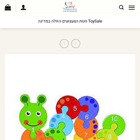
לג
תוכן
ToySale חנות הצעצועים הזולה במדינה