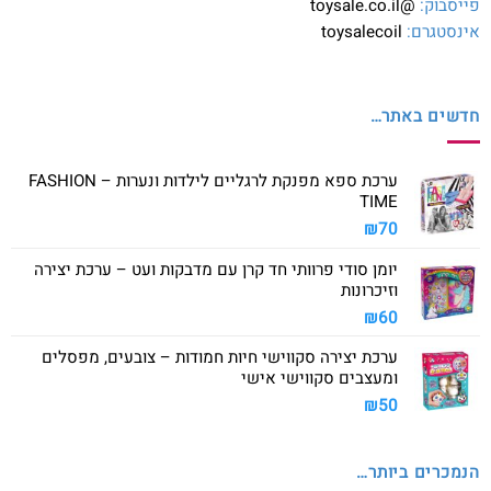
פייסבוק:
@toysale.co.il
אינסטגרם:
toysalecoil
חדשים באתר…
ערכת ספא מפנקת לרגליים לילדות ונערות – FASHION
TIME
₪
70
יומן סודי פרוותי חד קרן עם מדבקות ועט – ערכת יצירה
וזיכרונות
₪
60
ערכת יצירה סקווישי חיות חמודות – צובעים, מפסלים
ומעצבים סקווישי אישי
₪
50
הנמכרים ביותר…