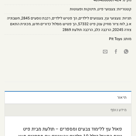
מק"ט:
4894060607424
קטגוריות:
צעצועי פיט
,
תינוקות ופעוטות
תגיות:
צעצועי עץ
,
צעצועים לילדים
,
הך פטיש לילדים
,
רכבת נוסעים 2845
,
חשבוניה
א ב
,
לוח ציור מחיק ענק פיט 57332
,
הך פטיש מסלול כדורים חדש
,
מכונית התאם
צורה 20245
,
הרכבה כלב
,
הרכבה תולעת 2869
מותג:
Pit Toys
תיאור
מידע נוסף
פאזל עץ ללימוד צבעים ומספרים – תולעת מבית פיט