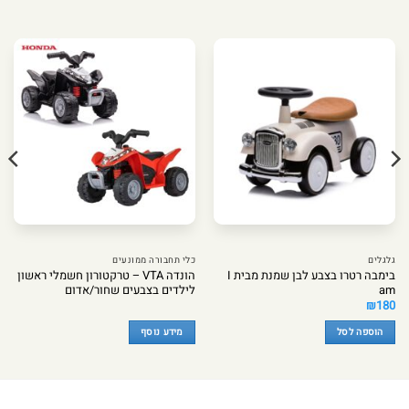
גלגלים
כלי תחבורה ממונעים
בימבה רטרו בצבע לבן שמנת מבית I
הונדה VTA – טרקטורון חשמלי ראשון
am
לילדים בצבעים שחור/אדום
₪
180
הוספה לסל
מידע נוסף