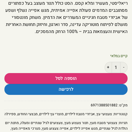
ריאליסטי, מעשיר ומלא קסם. הסט כולל תנור מעוצב בעל כפתורים
מסתובבים המדמים פעולת אפייה אמיתית, מגש אפייה נשלף ושפע
של אביזרי מטבח חגיגיים המעוררים את הדמיון. משחק מונטסורי
מושלם לפיתוח מוטוריקה עדינה, סדר וארגון, וחיזוק תחושת האחריות
האישית והעצמאות בבית – 100% הרחק מהמסכים.
קיים במלאי
כמות של התנור הראשון שלי - מארז שף חגיגי עם מגש אפייה ושפע אביזרים מע
הוספה לסל
לרכישה
מק"ט:
6971388501882
קטגוריות:
צעצועי עץ
,
אביזרי מטבח לילדים
,
מוצרי עץ לילדים
,
מבצעי החודש
,
ספירלה
תגיות:
צעצועי מטבח מעץ
,
תנור צעצוע מעץ
,
צעצועים לגיל שנתיים ומעלה
,
מתנת יום
הולדת לגיל שנתיים
,
מגש אפייה לילדים
,
אפייה צעצוע מעץ
,
מצרכי מאפייה מעץ
,