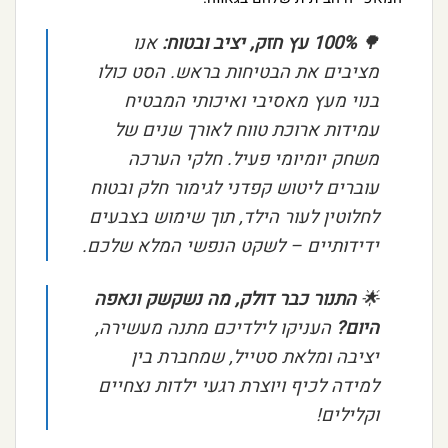
🌳
100% עץ חזק, יציב ובטוח:
אנו
מציבים את הבטיחות בראש. הסט כולו
בנוי מעץ מאסיבי ואיכותי המבטיח
עמידות ארוכת טווח לאורך שנים של
משחק יומיומי פעיל. חלקי הערכה
עוברים ליטוש קפדני לגימור חלק ובטוח
לחלוטין לעור הילד, תוך שימוש בצבעים
ידידותיים – לשקט הנפשי המלא שלכם.
🌟
התנור כבר דולק, מה נשקשק ונאפה
היום?
העניקו לילדיכם מתנה מעשירה,
יציבה ומלאת סטייל, שמחברת בין
למידה לכיף ויוצרת רגעי ילדות נצחיים
וקלילים!