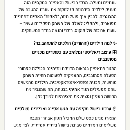
שנתיים ומעלה. מרכז הבישול והאפייה המקסים הזה
מעניק לילדים הזדמנות פז לחקות את שגרת המטבח של
המבוגרים, להבין איך פועל תנור, “לאפות” מאפים דמיוניים
מפוארים, ולהפליג לעולם של משחק תפקידים עשיר –
שעות ארוכות של פוקוס, ריכוז והנאה בחדר המשחקים.
✨ למה הילדים (וההורים) הולכים להתאהב בה?
🎛️
עיצוב ריאליסטי ומלהיב עם כפתורים מכניים
מסתובבים
התנור מתאפיין בנראות מדויקת ומזמינה הכוללת כפתורי
הפעלה מסתובבים, המעניקים לפעוטות חוויית משחק
מוחשית, מכנית וסופר-אינטראקטיבית. הילדים מרגישים
שהם מפעילים תנור אמיתי בבטחה, מה שמגביר את
תחושת העניין ומצית את היצירתיות לאורך זמן.
🥐
ערכת בישול מקיפה עם מגש אפייה ואביזרים נשלפים
המארז מגיע כסט שלם המכיל מגוון אביזרי מטבח
משלימים המדמים סביבת בישול ביתית אמיתית, לצד מגש