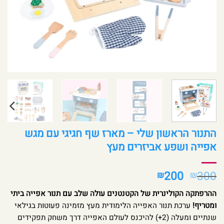
התנור הראשון שלי – מארז שף חגיגי עם מגש
אפייה ושפע אביזרים מעץ
המחיר
המחיר
200
300
₪
₪
המקורי
הנוכחי
ההרפתקה הקולינרית של הקטנטנים עולה שלב עם תנור אפייה ביתי
היה:
הוא:
ומטריף!
ערכת תנור האפייה הלימודית מעץ מזמינה פעוטות בגילאי
₪200.
₪300.
שנתיים ומעלה (2+) להיכנס לעולם האפייה דרך משחק תפקידים