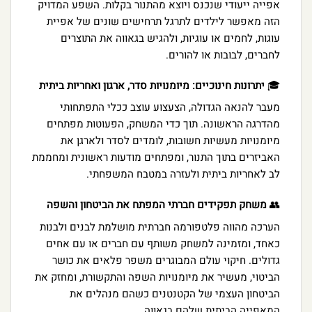
אפייה ייעודי שנכנס ויוצא מהתנור בקלות. השפע המדויק
הזה מאפשר לילדים לתרגל תרחישים שונים של אפיית
עוגות, לחמים או עוגיות, ולהגיש בגאווה את התוצרים
לחברים, לבובות או להורים.
🎓
יתרונות חינוכיים: מיומנויות סדר, ארגון ואחריות ביתית
מעבר להנאה הגדולה, הצעצוע עוצב ככלי התפתחותי
מהדרגה הראשונה. תוך כדי המשחק, הפעוטות מפתחים
מיומנויות מעשיות חשובות, לומדים לסדר ולארגן את
האביזרים בתוך התנור, ומפתחים מודעות ראשונית ומחממת
לב לאחריות ביתית ולעזרה במטבח המשפחתי.
👥
משחק תפקידים חברתי המפתח את הביטחון והשפה
הערכה מהווה פלטפורמה חברתית מושלמת לבנים ולבנות
כאחד, ומזמינה למשחק משותף עם חברים או עם אחים
גדולים. חיקוי עולם המבוגרים משפר פלאים את כושר
הביטוי, מעשיר את מיומנויות השפה והתקשורת, ומחזק את
הביטחון העצמי של הקטנטנים כשהם מנהלים את
המאפייה הביתית שלהם בגאווה.