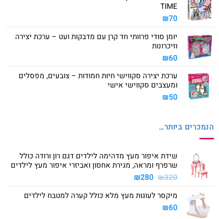
TIME
₪
70
יומן סודי פרוותי חד קרן עם מדבקות ועט – ערכת יצירה
וזיכרונות
₪
60
ערכת יצירה סקווישי חיות חמודות – צובעים, מפסלים
ומעצבים סקווישי אישי
₪
50
הנמכרים ביותר…
שידת איפור מעץ מדהימה לילדים דגם רון ורודה כולל
שרפרף ומראה, מגירת אחסון ואביזרי איפור מעץ לילדים
המחיר
המחיר
₪
280
₪
320
המקורי
הנוכחי
מיקסר לעוגות מעץ מלא כולל קערה למטבח לילדים
היה:
הוא:
₪280.
₪320.
₪
60