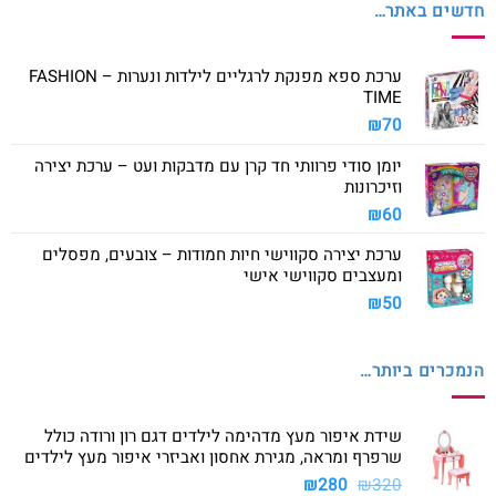
חדשים באתר…
ערכת ספא מפנקת לרגליים לילדות ונערות – FASHION
TIME
₪
70
יומן סודי פרוותי חד קרן עם מדבקות ועט – ערכת יצירה
וזיכרונות
₪
60
ערכת יצירה סקווישי חיות חמודות – צובעים, מפסלים
ומעצבים סקווישי אישי
₪
50
הנמכרים ביותר…
שידת איפור מעץ מדהימה לילדים דגם רון ורודה כולל
שרפרף ומראה, מגירת אחסון ואביזרי איפור מעץ לילדים
המחיר
המחיר
₪
280
₪
320