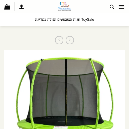
לג
תוכן
ToySale חנות הצעצועים הזולה במדינה