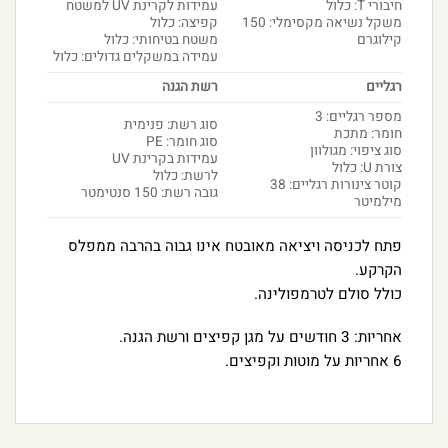
חיבורי T: כלול
עמידות לקרינת UV למשטח
משקל נשיאה מקסימלי: 150
קפיצה: כלול
קילוגרם
משטח בטיחותי: כלול
עמידה במשקלים גדולים: כלול
רגליים
רשת הגנה
מספר רגליים: 3
סוג רשת: פנימית
חומר: מתכת
סוג חומר: PE
סוג ציפוי: מגולוון
עמידות בקרינת UV
צורת U: כלול
לרשת: כלול
קוטר צינורות רגליים: 38
גובה רשת: 150 סנטימטר
מילמיטר
פתח לכניסה ויציאה מאובטח אינו גבוה בהרבה ממפלס
הקרקע.
כולל סולם לטרמפולינה.
אחריות: 3 חודשים על מגן קפיצים ורשת הגנה.
6 אחריות על מוטות וקפיצים.