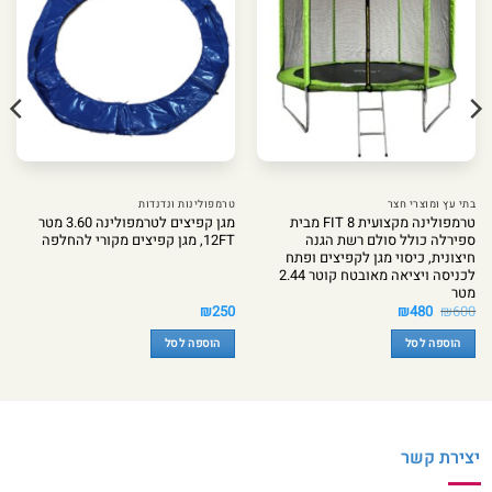
בתי עץ ומוצרי חצר
טרמפולינות ונדנדות
טרמפולינה מקצועית 8 FIT מבית
מגן קפיצים לטרמפולינה 3.60 מטר
ספירלה כולל סולם רשת הגנה
12FT, מגן קפיצים מקורי להחלפה
חיצונית, כיסוי מגן לקפיצים ופתח
לכניסה ויציאה מאובטח קוטר 2.44
מטר
המחיר
המחיר
₪
250
₪
480
₪
600
המקורי
הנוכחי
היה:
הוא:
הוספה לסל
הוספה לסל
₪480.
₪600.
יצירת קשר