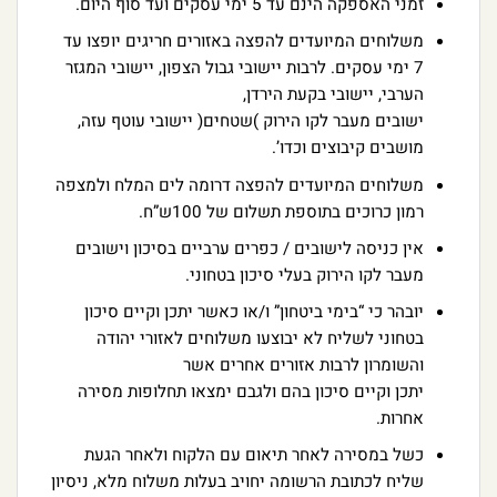
זמני האספקה הינם עד 5 ימי עסקים ועד סוף היום.
משלוחים המיועדים להפצה באזורים חריגים יופצו עד
7 ימי עסקים. לרבות יישובי גבול הצפון, יישובי המגזר
הערבי, יישובי בקעת הירדן,
ישובים מעבר לקו הירוק )שטחים( יישובי עוטף עזה,
מושבים קיבוצים וכדו’.
משלוחים המיועדים להפצה דרומה לים המלח ולמצפה
רמון כרוכים בתוספת תשלום של 100ש”ח.
אין כניסה לישובים / כפרים ערביים בסיכון וישובים
מעבר לקו הירוק בעלי סיכון בטחוני.
יובהר כי “בימי ביטחון” ו/או כאשר יתכן וקיים סיכון
בטחוני לשליח לא יבוצעו משלוחים לאזורי יהודה
והשומרון לרבות אזורים אחרים אשר
יתכן וקיים סיכון בהם ולגבם ימצאו תחלופות מסירה
אחרות.
כשל במסירה לאחר תיאום עם הלקוח ולאחר הגעת
שליח לכתובת הרשומה יחויב בעלות משלוח מלא, ניסיון