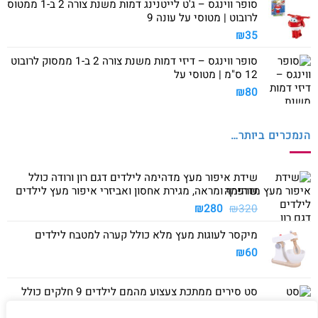
סופר ווינגס – ג'ט לייטנינג דמות משנת צורה 2 ב-1 ממטוס
לרובוט | מטוסי על עונה 9
₪
35
סופר ווינגס – דיזי דמות משנת צורה 2 ב-1 ממסוק לרובוט
12 ס"מ | מטוסי על
₪
80
הנמכרים ביותר…
שידת איפור מעץ מדהימה לילדים דגם רון ורודה כולל
שרפרף ומראה, מגירת אחסון ואביזרי איפור מעץ לילדים
המחיר
המחיר
₪
280
₪
320
המקורי
הנוכחי
מיקסר לעוגות מעץ מלא כולל קערה למטבח לילדים
היה:
הוא:
₪280.
₪320.
₪
60
סט סירים ממתכת צעצוע מהמם לילדים 9 חלקים כולל
סיר גדול, סיר קטן, מחבת ושלושה כלים