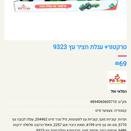
טרקטור+ עגלת חציר עץ 9323
69
₪
המלאי אזל
מק"ט:
4894060605710
קטגוריה:
צעצועי פיט
תגיות:
קוביות מעץ
,
קוביות עץ לפעוטות
,
פיל נגרר פיט 204462
,
עגלה לבובה עץ
5770
,
סט תה עץ פיט 4199
,
תחנת כיבוי אש 2257
,
פאזל הרכבה סלסלה ירקות
6486
,
ארוחת בוקר -חיתוך מעץ
,
טרקטור+ עגלת חציר עץ 9323