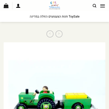
לג
תוכן
ToySale חנות הצעצועים הזולה במדינה