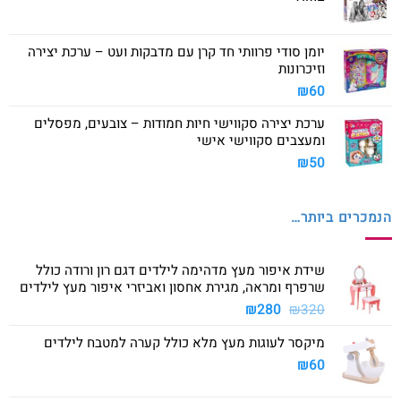
יומן סודי פרוותי חד קרן עם מדבקות ועט – ערכת יצירה
וזיכרונות
₪
60
ערכת יצירה סקווישי חיות חמודות – צובעים, מפסלים
ומעצבים סקווישי אישי
₪
50
הנמכרים ביותר…
שידת איפור מעץ מדהימה לילדים דגם רון ורודה כולל
שרפרף ומראה, מגירת אחסון ואביזרי איפור מעץ לילדים
המחיר
המחיר
₪
280
₪
320
המקורי
הנוכחי
מיקסר לעוגות מעץ מלא כולל קערה למטבח לילדים
היה:
הוא:
₪280.
₪320.
₪
60