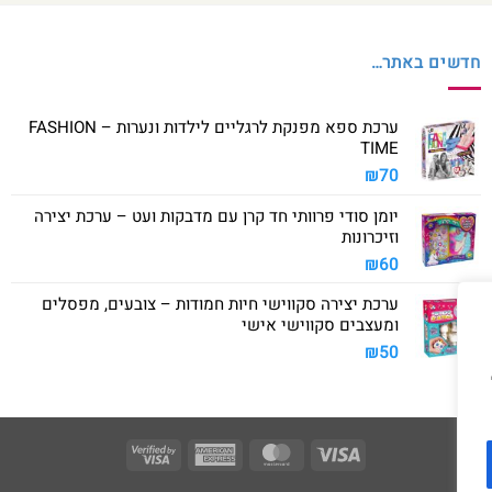
חדשים באתר…
ערכת ספא מפנקת לרגליים לילדות ונערות – FASHION
TIME
₪
70
יומן סודי פרוותי חד קרן עם מדבקות ועט – ערכת יצירה
וזיכרונות
₪
60
ערכת יצירה סקווישי חיות חמודות – צובעים, מפסלים
ומעצבים סקווישי אישי
₪
50
Visa
American
MasterCard
Visa
2
Express