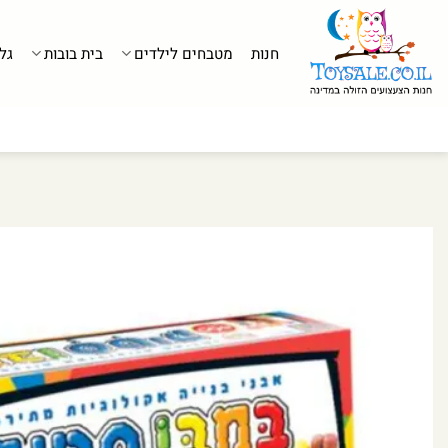
לג
תוכן
חנות
מטבחים לילדים
בית בובות
גל