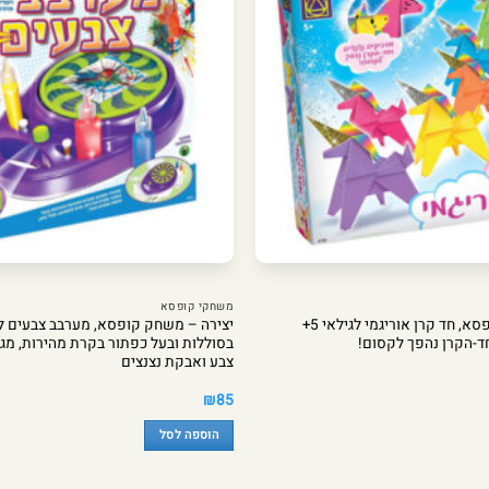
משחקי קופסא
יצירה – משחק קופסא, חד קרן אוריגמי לגילאי 5+
חד-הקרן נהפך לקסום!
בסוללות ובעל כפתור בקרת מהירות, מג
צבע ואבקת נצנצים
₪
85
הוספה לסל