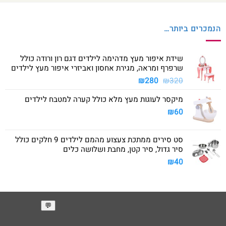
הנמכרים ביותר…
שידת איפור מעץ מדהימה לילדים דגם רון ורודה כולל
שרפרף ומראה, מגירת אחסון ואביזרי איפור מעץ לילדים
המחיר
המחיר
₪
280
₪
320
המקורי
הנוכחי
מיקסר לעוגות מעץ מלא כולל קערה למטבח לילדים
היה:
הוא:
₪280.
₪320.
₪
60
סט סירים ממתכת צעצוע מהמם לילדים 9 חלקים כולל
סיר גדול, סיר קטן, מחבת ושלושה כלים
₪
40