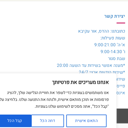
יצירת קשר
כתובתנו: ההדס, אור עקיבא
שעות פעילות:
א’-ה’ 9:00-21:00
ו’ 9:00-14:30
שבת סגור
*מענה אנושי בשירות עד השעה 20:00
*שירות הודעות ארצי 24/7
שירות לקוחות והזמנות:
054-3980564
אנחנו מעריכים את פרטיותך
פייסבוק:
@toysale.co.il
אנו משתמשים בעוגיות כדי לשפר את חוויית הגלישה שלך, להציג
אינסטגרם:
toysalecoil
פרסומות או תוכן מותאם אישית, ולנתח את התנועה שלנו. בלחיצה על
"קבל הכל", אתה מסכים לשימוש שלנו בעוגיות.
התאם אישית
דחה הכל
קבל הכל