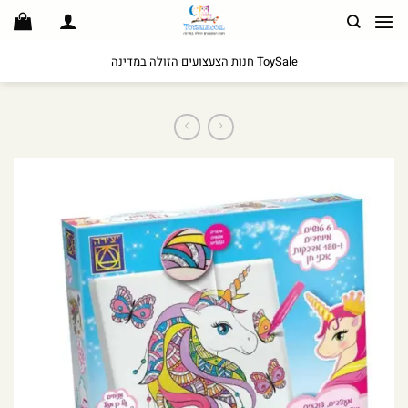
לג
תוכן
ToySale חנות הצעצועים הזולה במדינה