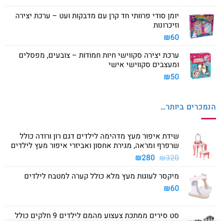
יומן סודי פרוותי חד קרן עם מדבקות ועט – ערכת יצירה
וזיכרונות
₪
60
ערכת יצירה סקווישי חיות חמודות – צובעים, מפסלים
ומעצבים סקווישי אישי
₪
50
הנמכרים ביותר…
שידת איפור מעץ מדהימה לילדים דגם רון ורודה כולל
שרפרף ומראה, מגירת אחסון ואביזרי איפור מעץ לילדים
המחיר
המחיר
₪
280
₪
320
המקורי
הנוכחי
מיקסר לעוגות מעץ מלא כולל קערה למטבח לילדים
היה:
הוא:
₪280.
₪320.
₪
60
סט סירים ממתכת צעצוע מהמם לילדים 9 חלקים כולל