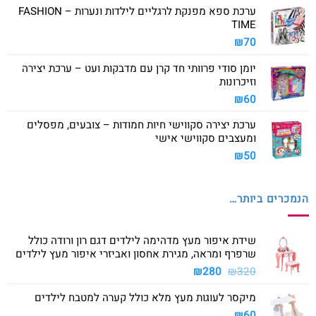
ערכת ספא מפנקת לרגליים לילדות ונערות – FASHION
TIME
₪
70
יומן סודי פרוותי חד קרן עם מדבקות ועט – ערכת יצירה
וזיכרונות
₪
60
ערכת יצירה סקווישי חיות חמודות – צובעים, מפסלים
ומעצבים סקווישי אישי
₪
50
הנמכרים ביותר…
שידת איפור מעץ מדהימה לילדים דגם רון ורודה כולל
שרפרף ומראה, מגירת אחסון ואביזרי איפור מעץ לילדים
המחיר
המחיר
₪
280
₪
320
המקורי
הנוכחי
מיקסר לעוגות מעץ מלא כולל קערה למטבח לילדים
היה:
הוא:
₪280.
₪320.
₪
60