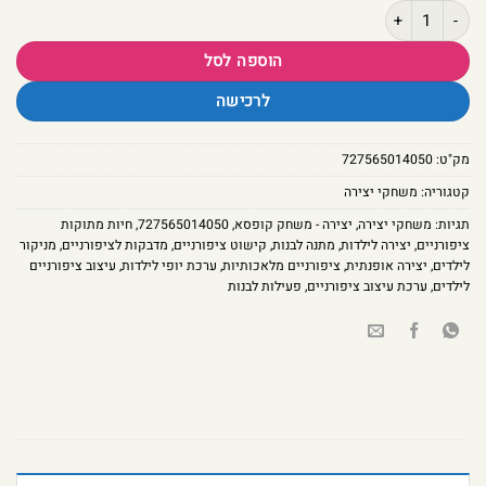
כמות של יצירה - משחק קופסא, חיות מתוקות ציפורניים לגילאי 5+ צובעים את הציפורניים בלק ריחני בצבעי פסטל ומקשטים במדבקות חמודות של חיות
הוספה לסל
לרכישה
מק"ט:
727565014050
קטגוריה:
משחקי יצירה
תגיות:
משחקי יצירה
,
יצירה - משחק קופסא
,
727565014050
,
חיות מתוקות
ציפורניים
,
יצירה לילדות
,
מתנה לבנות
,
קישוט ציפורניים
,
מדבקות לציפורניים
,
מניקור
לילדים
,
יצירה אופנתית
,
ציפורניים מלאכותיות
,
ערכת יופי לילדות
,
עיצוב ציפורניים
לילדים
,
ערכת עיצוב ציפורניים
,
פעילות לבנות