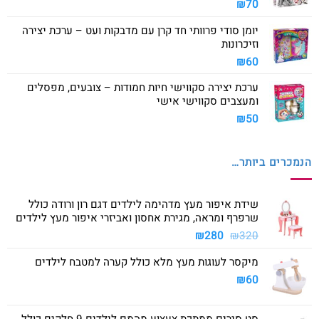
₪
70
יומן סודי פרוותי חד קרן עם מדבקות ועט – ערכת יצירה
וזיכרונות
₪
60
ערכת יצירה סקווישי חיות חמודות – צובעים, מפסלים
ומעצבים סקווישי אישי
₪
50
הנמכרים ביותר…
שידת איפור מעץ מדהימה לילדים דגם רון ורודה כולל
שרפרף ומראה, מגירת אחסון ואביזרי איפור מעץ לילדים
המחיר
המחיר
₪
280
₪
320
המקורי
הנוכחי
מיקסר לעוגות מעץ מלא כולל קערה למטבח לילדים
היה:
הוא:
₪280.
₪320.
₪
60