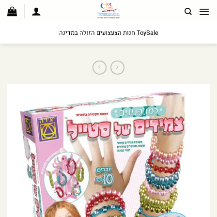
לג
תוכן
ToySale חנות הצעצועים הזולה במדינה