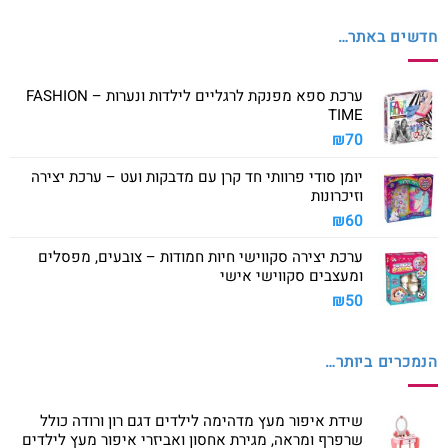
חדשים באתר…
ערכת ספא מפנקת לרגליים לילדות ונערות – FASHION
TIME
₪
70
יומן סודי פרוותי חד קרן עם מדבקות ועט – ערכת יצירה
וזיכרונות
₪
60
ערכת יצירה סקווישי חיות חמודות – צובעים, מפסלים
ומעצבים סקווישי אישי
₪
50
הנמכרים ביותר…
שידת איפור מעץ מדהימה לילדים דגם רון ורודה כולל
שרפרף ומראה, מגירת אחסון ואביזרי איפור מעץ לילדים