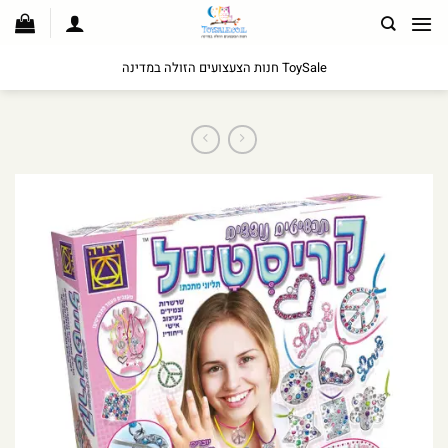
לג
תוכן
ToySale חנות הצעצועים הזולה במדינה