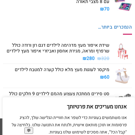
עם 8 מצבי תאורה
₪
70
הנמכרים ביותר…
שידת איפור מעץ מדהימה לילדים דגם רון ורודה כולל
שרפרף ומראה, מגירת אחסון ואביזרי איפור מעץ לילדים
המחיר
המחיר
₪
280
₪
320
המקורי
הנוכחי
מיקסר לעוגות מעץ מלא כולל קערה למטבח לילדים
היה:
הוא:
₪280.
₪320.
₪
60
סט סירים ממתכת צעצוע מהמם לילדים 9 חלקים כולל
סיר גדול, סיר קטן, מחבת ושלושה כלים
אנחנו מעריכים את פרטיותך
₪
40
אנו משתמשים בעוגיות כדי לשפר את חוויית הגלישה שלך, להציג
פרסומות או תוכן מותאם אישית, ולנתח את התנועה שלנו. בלחיצה על
Visa
American
MasterCard
Visa
"קבל הכל", אתה מסכים לשימוש שלנו בעוגיות.
2
Express