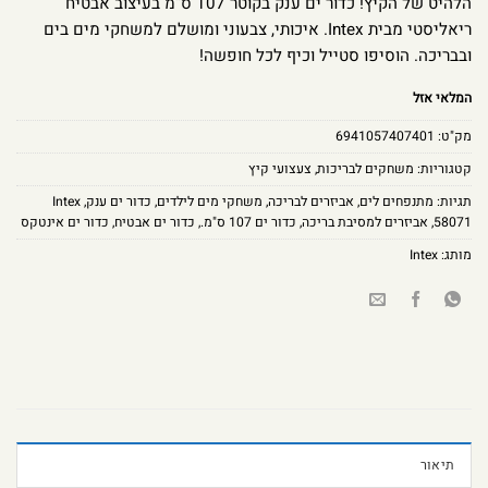
הלהיט של הקיץ! כדור ים ענק בקוטר 107 ס”מ בעיצוב אבטיח
ריאליסטי מבית Intex. איכותי, צבעוני ומושלם למשחקי מים בים
ובבריכה. הוסיפו סטייל וכיף לכל חופשה!
המלאי אזל
מק"ט:
6941057407401
קטגוריות:
משחקים לבריכות
,
צעצועי קיץ
תגיות:
מתנפחים לים
,
אביזרים לבריכה
,
משחקי מים לילדים
,
כדור ים ענק
,
Intex
58071
,
אביזרים למסיבת בריכה
,
כדור ים 107 ס"מ.
,
כדור ים אבטיח
,
כדור ים אינטקס
מותג:
Intex
תיאור