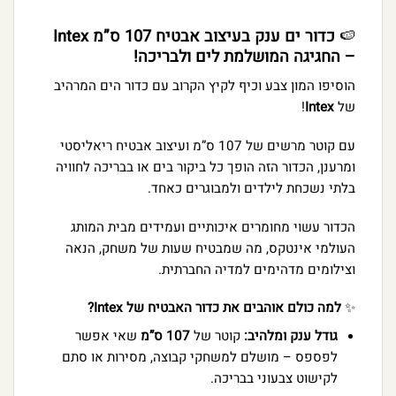
🍉
כדור ים ענק בעיצוב אבטיח 107 ס”מ Intex
– החגיגה המושלמת לים ולבריכה!
הוסיפו המון צבע וכיף לקיץ הקרוב עם כדור הים המרהיב
של
Intex
!
עם קוטר מרשים של 107 ס”מ ועיצוב אבטיח ריאליסטי
ומרענן, הכדור הזה הופך כל ביקור בים או בבריכה לחוויה
בלתי נשכחת לילדים ולמבוגרים כאחד.
הכדור עשוי מחומרים איכותיים ועמידים מבית המותג
העולמי אינטקס, מה שמבטיח שעות של משחק, הנאה
וצילומים מדהימים למדיה החברתית.
✨
למה כולם אוהבים את כדור האבטיח של Intex?
גודל ענק ומלהיב:
קוטר של
107 ס”מ
שאי אפשר
לפספס – מושלם למשחקי קבוצה, מסירות או סתם
לקישוט צבעוני בבריכה.