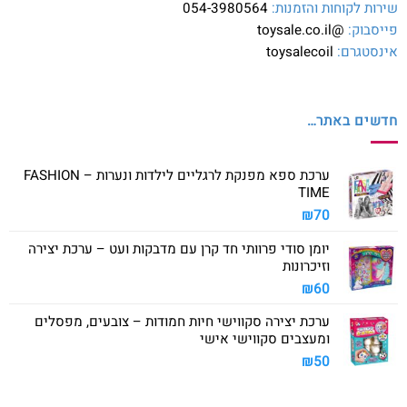
שירות לקוחות והזמנות:
054-3980564
פייסבוק:
@toysale.co.il
אינסטגרם:
toysalecoil
חדשים באתר…
ערכת ספא מפנקת לרגליים לילדות ונערות – FASHION
TIME
₪
70
יומן סודי פרוותי חד קרן עם מדבקות ועט – ערכת יצירה
וזיכרונות
₪
60
ערכת יצירה סקווישי חיות חמודות – צובעים, מפסלים
ומעצבים סקווישי אישי
₪
50