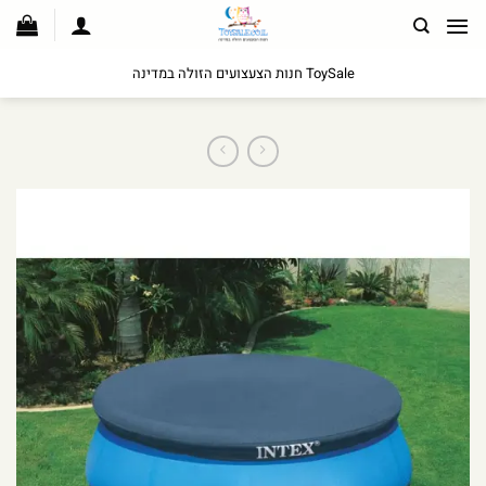
לג
תוכן
ToySale חנות הצעצועים הזולה במדינה