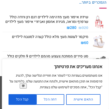
הנמכרים ביותר…
שידת איפור מעץ מדהימה לילדים דגם רון ורודה כולל
שרפרף ומראה, מגירת אחסון ואביזרי איפור מעץ לילדים
המחיר
המחיר
₪
280
₪
320
המקורי
הנוכחי
מיקסר לעוגות מעץ מלא כולל קערה למטבח לילדים
היה:
הוא:
₪280.
₪320.
₪
60
סט סירים ממתכת צעצוע מהמם לילדים 9 חלקים כולל
סיר גדול, סיר קטן, מחבת ושלושה כלים
אנחנו מעריכים את פרטיותך
₪
40
אנו משתמשים בעוגיות כדי לשפר את חוויית הגלישה שלך, להציג
פרסומות או תוכן מותאם אישית, ולנתח את התנועה שלנו. בלחיצה על
Visa
American
MasterCard
Visa
"קבל הכל", אתה מסכים לשימוש שלנו בעוגיות.
2
Express
דף הבית
מדיניות משלוחים
מדיניות החזרת מוצרים
תקנון
מדיניות פרטיות
הסדרי נגישות
בקשת מחיקת פרטים אישיים
התאם אישית
דחה הכל
קבל הכל
בניית ועיצוב אתרי מסחר Code&Concept Copyright 2026 ©