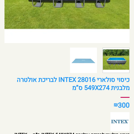
כיסוי סולארי INTEX 28016 לבריכת אולטרה
מלבנית 549X274 ס”מ
300
₪