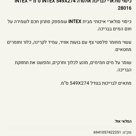
כיסוי סולארי לבריכת אולטרה INTEX 549X274 ס”מ – INTEX
28016
כיסוי סולארי איכותי מבית
INTEX
שמספק פתרון חכם לשמירה על
חום המים בבריכה.
עשוי מחומר פלסטי צף עם בועות אוויר, עמיד לקרינה, כלור וחומרים
מחטאים.
שומר על מים חמימים, מונע לכלוך וחרקים, ומפשט את תחזוקת
הבריכה.
מתאים לבריכות בגודל 549X274 ס”מ.
המלאי אזל
מק"ט:
6941057422251