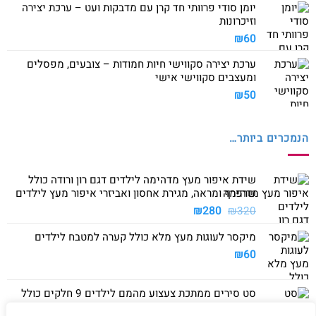
יומן סודי פרוותי חד קרן עם מדבקות ועט – ערכת יצירה
וזיכרונות
₪
60
ערכת יצירה סקווישי חיות חמודות – צובעים, מפסלים
ומעצבים סקווישי אישי
₪
50
הנמכרים ביותר…
שידת איפור מעץ מדהימה לילדים דגם רון ורודה כולל
שרפרף ומראה, מגירת אחסון ואביזרי איפור מעץ לילדים
המחיר
המחיר
₪
280
₪
320
המקורי
הנוכחי
מיקסר לעוגות מעץ מלא כולל קערה למטבח לילדים
היה:
הוא:
₪280.
₪320.
₪
60
סט סירים ממתכת צעצוע מהמם לילדים 9 חלקים כולל
סיר גדול, סיר קטן, מחבת ושלושה כלים