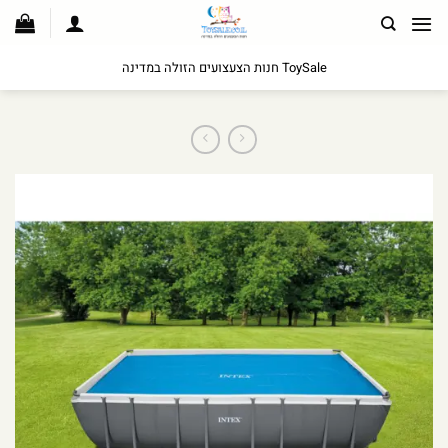
לג
תוכן
ToySale חנות הצעצועים הזולה במדינה