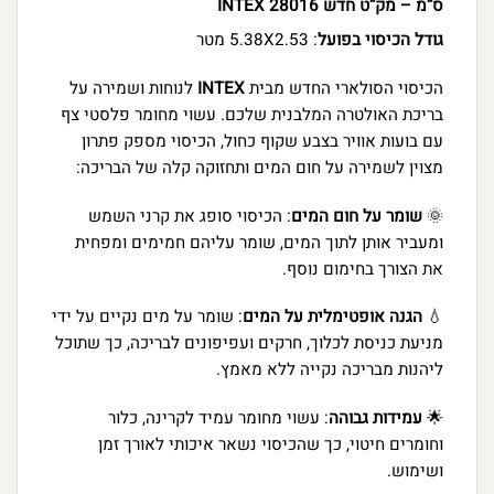
ס”מ – מק”ט חדש INTEX 28016
גודל הכיסוי בפועל
: 5.38X2.53 מטר
הכיסוי הסולארי החדש מבית
INTEX
לנוחות ושמירה על
בריכת האולטרה המלבנית שלכם. עשוי מחומר פלסטי צף
עם בועות אוויר בצבע שקוף כחול, הכיסוי מספק פתרון
מצוין לשמירה על חום המים ותחזוקה קלה של הבריכה:
🌞
שומר על חום המים
: הכיסוי סופג את קרני השמש
ומעביר אותן לתוך המים, שומר עליהם חמימים ומפחית
את הצורך בחימום נוסף.
💧
הגנה אופטימלית על המים
: שומר על מים נקיים על ידי
מניעת כניסת לכלוך, חרקים ועפיפונים לבריכה, כך שתוכל
ליהנות מבריכה נקייה ללא מאמץ.
🌟
עמידות גבוהה
: עשוי מחומר עמיד לקרינה, כלור
וחומרים חיטוי, כך שהכיסוי נשאר איכותי לאורך זמן
ושימוש.