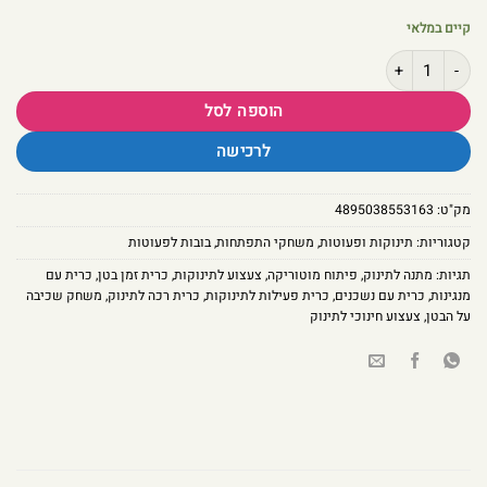
קיים במלאי
כמות של כרית זמן בטן חיות ג'ונגל – כרית פעילות רכה עם מנגינות ונשכנים
הוספה לסל
לרכישה
מק"ט:
4895038553163
קטגוריות:
תינוקות ופעוטות
,
משחקי התפתחות
,
בובות לפעוטות
תגיות:
מתנה לתינוק
,
פיתוח מוטוריקה
,
צעצוע לתינוקות
,
כרית זמן בטן
,
כרית עם
מנגינות
,
כרית עם נשכנים
,
כרית פעילות לתינוקות
,
כרית רכה לתינוק
,
משחק שכיבה
על הבטן
,
צעצוע חינוכי לתינוק