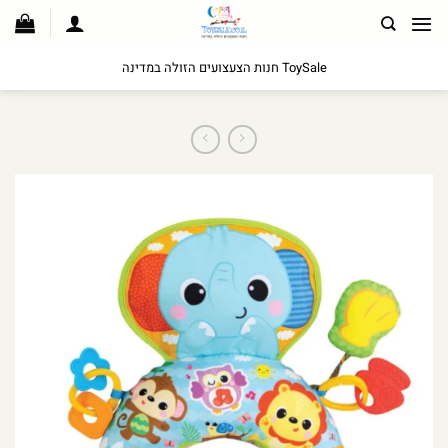
לג
תוכן
ToySale חנות הצעצועים הזולה במדינה