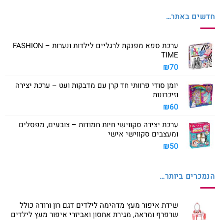
חדשים באתר…
ערכת ספא מפנקת לרגליים לילדות ונערות – FASHION
TIME
₪
70
יומן סודי פרוותי חד קרן עם מדבקות ועט – ערכת יצירה
וזיכרונות
₪
60
ערכת יצירה סקווישי חיות חמודות – צובעים, מפסלים
ומעצבים סקווישי אישי
₪
50
הנמכרים ביותר…
שידת איפור מעץ מדהימה לילדים דגם רון ורודה כולל
שרפרף ומראה, מגירת אחסון ואביזרי איפור מעץ לילדים