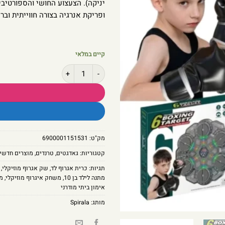
יניקה). הצעצוע החושי והספורטיבי
ופריקת אנרגיה בצורה חווייתית ובר
קיים במלאי
כמות של לוח איגרוף אלקטרוני חכם LED משולב מוזיקה וצג תוצאות דיגיטלי
מק"ט:
6900001151531
קטגוריות:
גאדגטים
,
טרנדים
,
מוצרים חדשי
תגיות:
כרית אגרוף לד
,
שק אגרוף מוזיקלי
,
מתנה לילד בן 10
,
משחק איגרוף מוזיקלי
,
מ
אימון ביתי מודרני
מותג:
Spirala