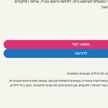
 המושלם לשימוש ביתי, לפיתוח תיאום עין-יד, שיפור רפלקסים
יאה!
הוספה לסל
לרכישה
ם
,
כמו גדולים
,
צעצועים ומשחקים
קואורדינציה מוטורית
,
צעצועים להפחתת זמן מסך
,
צעצועי ספורט אינטראקטיביים
,
כשיר לשיפור רפלקסים
,
מגן איגרוף חכם
,
לוח אגרוף אלקטרוני
,
כושר ביתי לילדים
,