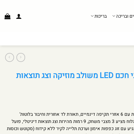
ים ובריכה
בריכות
לוח איגרוף אלקטרוני חכם LED משולב מוזיקה וצג תוצאות
מכונת איגרוף אלקטרונית חכם לבית עם 6 אזורי תקיפה דינמיים, תאורת לד אחורית וחיבור בלוטות’
להשמעת מוזיקה במהלך האימון. הלוח מציע 3 מצבי משחק, 9 רמות מהירות וצג תוצאות דיגיטלי, פועל
ע עם זוג כפפות אימון וערכת תלייה לקיר ללא קידוח (סקוטש וכוסות