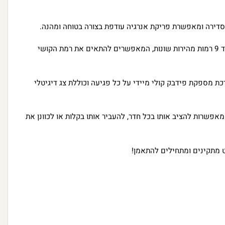
דירה ומאפשרת פריקת אנרגיה עודפת בצורה בטוחה ומהנה.
הלוח כולל 6 מטרות דינמיות ו-3 מצבי משחק מאתגרים (משדה אור בודד ועד 4 מטרות במקביל) לצד 9 רמות מהירות שונות, המאפשרים להתאים את רמת הקושי
ע (4 רמות כולל השתקה מוחלטת). המערכת מספקת פידבק קולי מיידי על כל פגיעה וכוללת צג דיגיטלי
אפשרות להציב אותו בכל חדר, להעביר אותו בקלות או לכוונן את
ט מתקינים ומתחילים להתאמן!