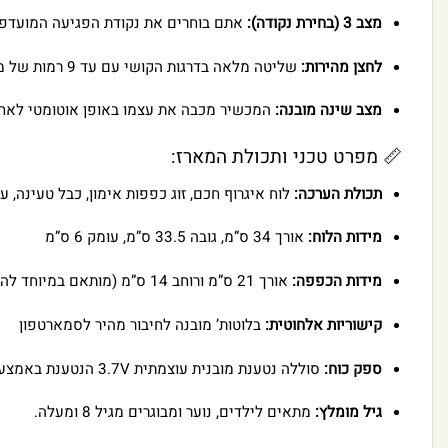
מצב 3 (בחירת נקודה):
אתם בוחרים את נקודת הפגיעה המועדפת 
לחצן מהירות:
שליטה מלאה בדרגות הקושי עם עד 9 רמות של מהירות תאורת השדה.
מצב שינה מובנה:
המכשיר מכבה את עצמו באופן אוטומטי לאחר 20 דקות ללא פעילות לחסכון מרבי בסול
📏 מפרט טכני ותכולת המארז:
תכולת הערכה:
לוח איגרוף חכם, זוג כפפות אימון, כבל טעינה, ערכת הרכבה קיר (4 רצועות סקוטש + 4 
מידות הלוח:
אורך 34 ס”מ, גובה 33.5 ס”מ, עומק 6 ס”מ
מידות הכפפה:
אורך 21 ס”מ ורוחב 14 ס”מ (מותאם במיוחד להגנה על האצבעות ושורש כף היד).
קישוריות אלחוטית:
בלוטות’ מובנה לחיבור מהיר לסמארטפון
ספק כוח:
סוללה נטענת מובנית עוצמתית 3.7V הנטענת באמצעות כבל USB (כלול בערכה).
גיל מומלץ:
מתאים לילדים, נוער ומבוגרים מגיל 8 ומעלה.