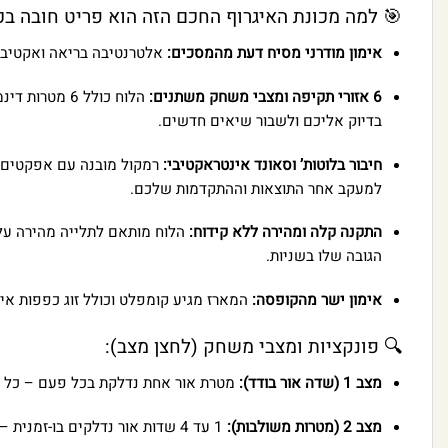
🎯 למה מכונת האיגרוף החכם הזה הוא פריט חובה בכ
אימון מודרני מסיח דעת מהמסכים:
אלטרנטיבה בריאה ואקטיבי
6 אזורי תקיפה ומצבי משחק משתנים:
בדיוק אליכם ולשבור שיאים חדשים.
חיבור בלוטות’ וסאונד אינטראקטיבי:
למעקב אחר התוצאות וההתקדמות שלכם.
התקנה קלה ומהירה ללא קידוח:
הלוח מותאם לתלייה מהירה על ה
הגובה שלו בשניות.
אימון ישר מהקופסה:
המארז מגיע קומפלט וכולל זוג כפפות אימ
🔍 פונקציות ומצבי משחק (לחצן מצב):
מצב 1 (שדה אור בודד):
מטרת אור אחת נדלקת בכל פעם – כל פ
מצב 2 (מטרות משולבות):
1 עד 4 שדות אור נדלקים בו-זמנית – כל פגיעה שווה נקודה אחת (מצוין לחלוקת קשב ורפלקסים מהירים).