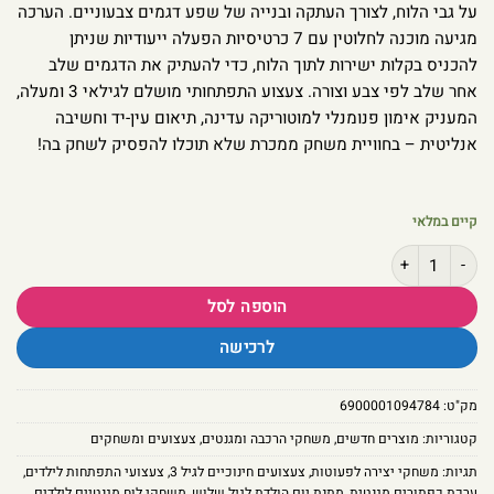
על גבי הלוח, לצורך העתקה ובנייה של שפע דגמים צבעוניים. הערכה
מגיעה מוכנה לחלוטין עם 7 כרטיסיות הפעלה ייעודיות שניתן
להכניס בקלות ישירות לתוך הלוח, כדי להעתיק את הדגמים שלב
אחר שלב לפי צבע וצורה. צעצוע התפתחותי מושלם לגילאי 3 ומעלה,
המעניק אימון פנומנלי למוטוריקה עדינה, תיאום עין-יד וחשיבה
אנליטית – בחוויית משחק ממכרת שלא תוכלו להפסיק לשחק בה!
קיים במלאי
כמות של לוח כפתורים מגנטי אינטראקטיבי – משחק למידה והתאמת צבעים חווייתי לגיל
הוספה לסל
לרכישה
מק"ט:
6900001094784
קטגוריות:
מוצרים חדשים
,
משחקי הרכבה ומגנטים
,
צעצועים ומשחקים
תגיות:
משחקי יצירה לפעוטות
,
צעצועים חינוכיים לגיל 3
,
צעצועי התפתחות לילדים
,
ערכת כפתורים מגנטית
,
מתנת יום הולדת לגיל שלוש
,
משחקי לוח מגנטיים לילדים
,