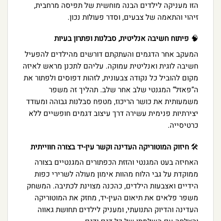
הזו מעניקה לילדים הבנה מוחשית של תפיסה מרחבית,
זיהוי והתאמה של צבעים, וסדר פעולות נכון.
🧠
פיתוח חשיבה אנליטית, סבלנות ופתרון בעיות
המעקב אחר הדגמים והעתקתם דורשים מהילדים להפעיל
חשיבה לוגית ואנליטית עמוקה. עליהם לתכנן מראש לאיזה
מקום להוביל כל נקודה צבעונית, לזהות דפוסים ולפתור את
ה”פאזל” המגנטי שלב אחר שלב. תהליך זה משפר
משמעותית את כושר הריכוז, מטפח סבלנות גבוהה ומעודד
יצירתיות פנימית עשירה דרך עיצוב דגמים חופשיים ללא
כרטיסייה.
🛠️
חיזוק המוטוריקה העדינה וקשר עין-יד בצורה חווייתית
האחיזה בעט המגנטי והזזת הכפתורים המגנטיים בצורה
ממוקדת על גבי הלוח מהוות אימון מעולה לשרירי כפות
הידיים ואצבעות הילדים, כהכנה מצוינת לכתיבה. המשחק
משפר פלאים את תיאום העין-יד, מחזק את המוטוריקה
העדינה והדיוק התנועתי, ומעניק לילדים תחושת גאווה