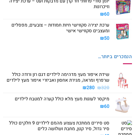
יומן סודי פרוותי חד קרן עם מדבקות ועט – ערכת יצירה
וזיכרונות
₪
60
ערכת יצירה סקווישי חיות חמודות – צובעים, מפסלים
ומעצבים סקווישי אישי
₪
50
הנמכרים ביותר…
שידת איפור מעץ מדהימה לילדים דגם רון ורודה כולל
שרפרף ומראה, מגירת אחסון ואביזרי איפור מעץ לילדים
המחיר
המחיר
₪
280
₪
320
המקורי
הנוכחי
מיקסר לעוגות מעץ מלא כולל קערה למטבח לילדים
היה:
הוא:
₪280.
₪320.
₪
60
סט סירים ממתכת צעצוע מהמם לילדים 9 חלקים כולל
סיר גדול, סיר קטן, מחבת ושלושה כלים