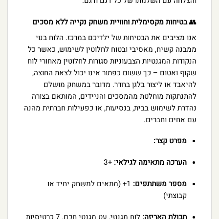
והצלחה עם השלמתו של כל דגם ודגם.
👥
בטיחות מקסימלית וחוויית משחק נקייה ללא מסכים
אנו מציבים את הבטיחות של ילדיכם במרכז. הלוח בנוי
ממבנה קשיח, מאסיבי ובטוח לחלוטין לשימוש, כאשר כל
הנקודות המגנטיות הצבעוניות סגורות לחלוטין מאחורי לוח
שקוף ואטום – כך ששום כפתור אינו יכול לצאת החוצה,
להיאבד או ליצור בלגן בחדר. מדובר במשחק מושלם
להתנתקות מוחלטת מהמסכים והניידים, המותאם בצורה
נהדרת לשימוש בבית, בנסיעות, או כפעילות חברתית מהנה
עם אחים וחברים.
מפרט קצר:
הערכה מתאימה לגילאי:
+3
מספר משתתפים:
1+ (מתאים למשחק יחיד או
קבוצתי)
תכולת האריזה:
לוח מגנטי, עט מגנטי חכם, 7 כרטיסיות