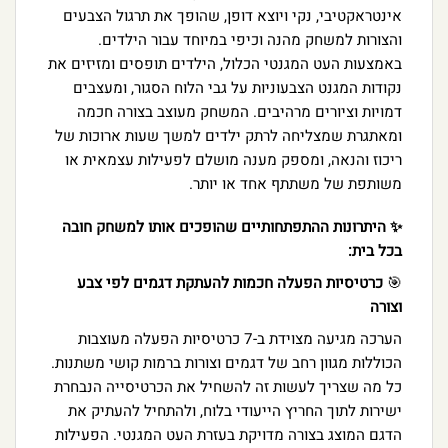
אינטראקטיבי, נקי ויוצא דופן, שהופך את תרגול הצבעים
והצורות למשחק מהנה וכיפי במיוחד עבור הילדים.
באמצעות העט המגנטי הכלול, הילדים תופסים ומזיזים את
נקודות המגנט הצבעוניות על גבי הלוח הסגור, ומעצבים
דמויות וציורים מרהיבים. המשחק מעוצב בצורה חכמה
ומאתגרת שמצליחה לרתק ילדים למשך שעות ארוכות של
ריכוז והנאה, ומספק מענה מושלם לפעילות עצמאית או
משותפת של משתתף אחד או יותר.
✨ היתרונות ההתפתחותיים שהופכים אותו למשחק חובה
בכל בית:
🎯
כרטיסיות הפעלה חכמות להעתקת דגמים לפי צבע
וצורה
הערכה מגיעה מצוידת ב-7 כרטיסיות הפעלה מעוצבות
הכוללות מגוון רחב של דגמים וצורות ברמות קושי משתנות.
כל מה שצריך לעשות זה להשחיל את הכרטיסייה הנבחרת
ישירות לתוך החריץ הייעודי בלוח, ולהתחיל להעתיק את
הדגם המוצג בצורה מדויקת בעזרת העט המגנטי. הפעילות