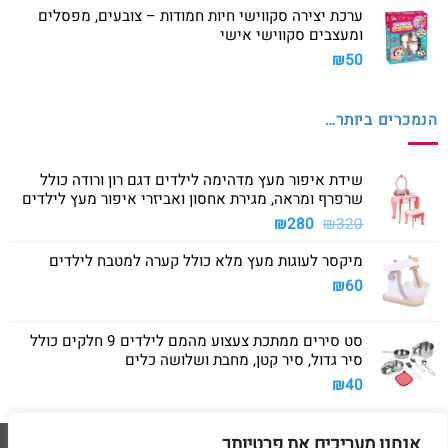
ערכת יצירה סקווישי חיות חמודות – צובעים, מפסלים
ומעצבים סקווישי אישי
₪
50
הנמכרים ביותר…
שידת איפור מעץ מדהימה לילדים דגם רון ורודה כולל
שרפרף ומראה, מגירת אחסון ואביזרי איפור מעץ לילדים
המחיר
המחיר
₪
280
₪
320
המקורי
הנוכחי
מיקסר לעוגות מעץ מלא כולל קערה למטבח לילדים
היה:
הוא:
₪280.
₪320.
₪
60
סט סירים ממתכת צעצוע מהמם לילדים 9 חלקים כולל
סיר גדול, סיר קטן, מחבת ושלושה כלים
₪
40
אנחנו מעריכים את פרטיותך