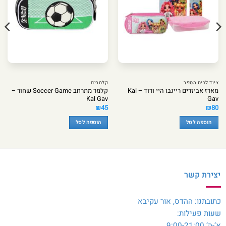
ציוד לבית הספר
קלמרים
מארז אביזרים ריינבו היי ורוד – Kal
קלמר מתרחב Soccer Game שחור –
Kal Gav
Gav
₪
45
₪
80
הוספה לסל
הוספה לסל
יצירת קשר
כתובתנו: ההדס, אור עקיבא
שעות פעילות:
א’-ה’ 9:00-21:00