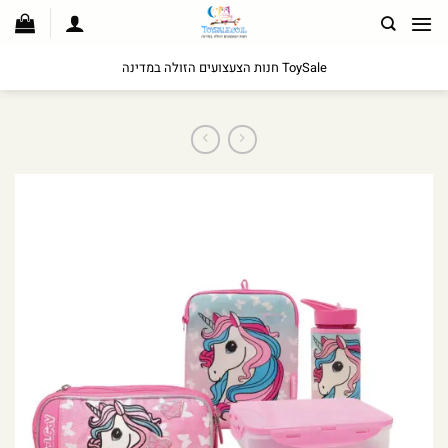
לג
תוכן
ToySale חנות הצעצועים הזולה במדינה