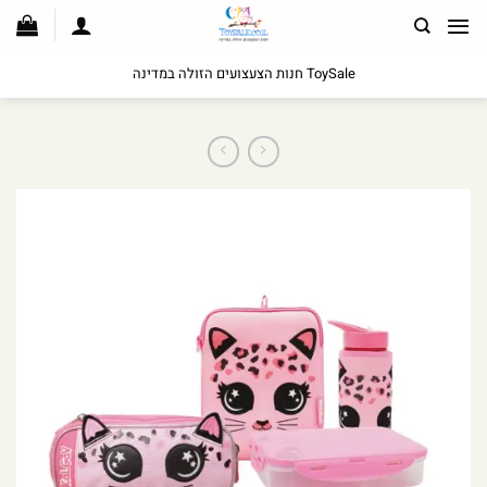
לג
תוכן
ToySale חנות הצעצועים הזולה במדינה