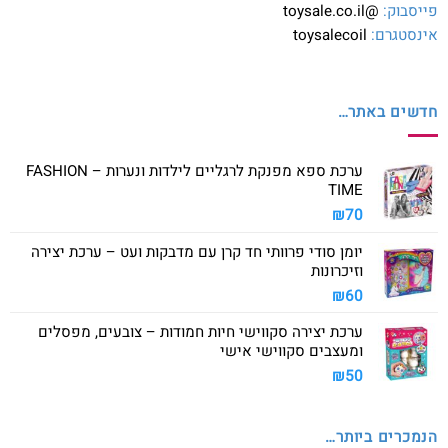
פייסבוק:
@toysale.co.il
אינסטגרם:
toysalecoil
חדשים באתר…
ערכת ספא מפנקת לרגליים לילדות ונערות – FASHION
TIME
₪
70
יומן סודי פרוותי חד קרן עם מדבקות ועט – ערכת יצירה
וזיכרונות
₪
60
ערכת יצירה סקווישי חיות חמודות – צובעים, מפסלים
ומעצבים סקווישי אישי
₪
50
הנמכרים ביותר…