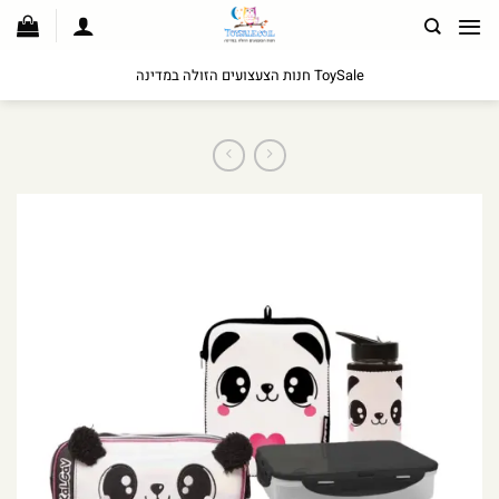
לג
תוכן
ToySale חנות הצעצועים הזולה במדינה