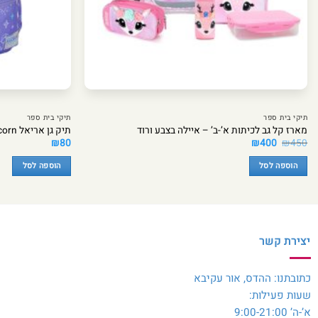
תיקי בית ספר
תיקי בית ספר
מארז קל גב לכיתות א’-ב’ – איילה בצבע ורוד
תיק גן אריאל Space Unicorn – מבית Kal Gav
המחיר
המחיר
₪
80
₪
400
₪
450
המקורי
הנוכחי
היה:
הוא:
הוספה לסל
הוספה לסל
₪400.
₪450.
יצירת קשר
כתובתנו: ההדס, אור עקיבא
שעות פעילות:
א’-ה’ 9:00-21:00