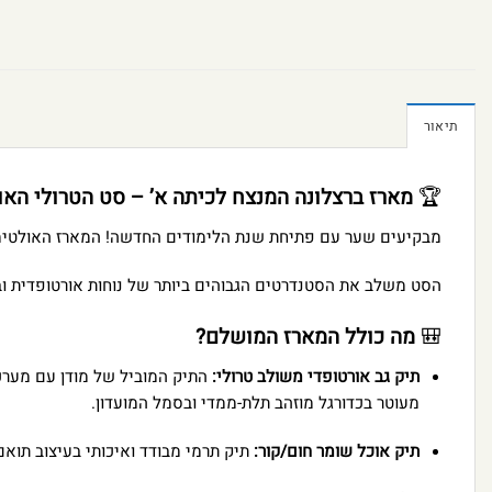
תיאור
🏆
מארז ברצלונה המנצח לכיתה א’ – סט הטרולי האורטו
מבקיעים שער עם פתיחת שנת הלימודים החדשה! המארז האולטימטיבי לחזרה לבית הספר מבית מודן (Modan
הסט משלב את הסטנדרטים הגבוהים ביותר של נוחות אורטופדית ובר
🎒
מה כולל המארז המושלם?
תיק גב אורטופדי משולב טרולי:
התיק המוביל של מודן עם מערכת
מעוטר בכדורגל מוזהב תלת-ממדי ובסמל המועדון.
תיק אוכל שומר חום/קור:
תיק תרמי מבודד ואיכותי בעיצוב תואם