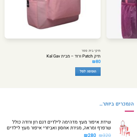
תיקי בית ספר
תיק Patch ורוד – מבית Kal Gav
₪
80
הוספה לסל
הנמכרים ביותר…
שידת איפור מעץ מדהימה לילדים דגם רון ורודה כולל
שרפרף ומראה, מגירת אחסון ואביזרי איפור מעץ לילדים
המחיר
המחיר
₪
280
₪
320