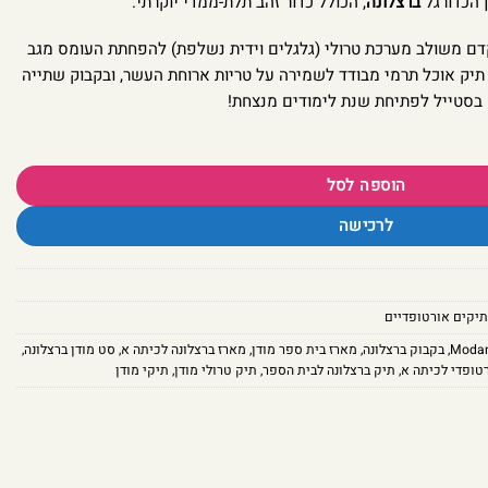
 הכדורגל
ברצלונה
, הכולל כדור זהב תלת-ממדי יוקרתי.
דם משולב מערכת טרולי (גלגלים וידית נשלפת) להפחתת העומס מגב
 תיק אוכל תרמי מבודד לשמירה על טריות ארוחת העשר, ובקבוק שתייה
א בסטייל לפתיחת שנת לימודים מנצחת!
הוספה לסל
לרכישה
תיקים אורטופדיים
Modan
,
בקבוק ברצלונה
,
מארז בית ספר מודן
,
מארז ברצלונה לכיתה א
,
סט מודן ברצלונה
,
טופדי לכיתה א
,
תיק ברצלונה לבית הספר
,
תיק טרולי מודן
,
תיקי מודן