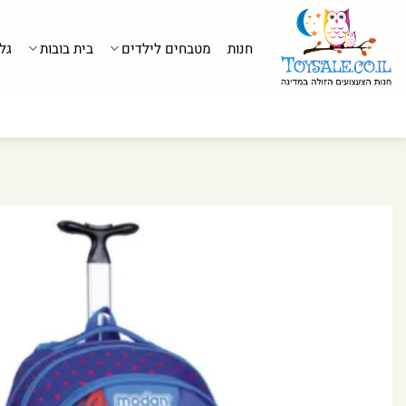
לג
תוכן
חנות
מטבחים לילדים
בית בובות
גל