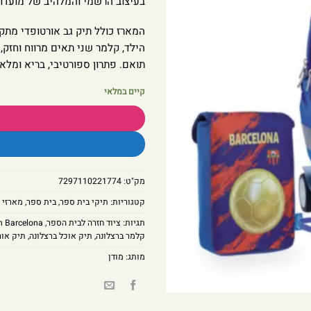
בעיצוב הרשמי והמלהיב של מועדון
המארז כולל תיק גב אורטופדי מתק
הילד, קלמר שני תאים מרווח וחזק,
תואם. פתרון ספורטיבי, בריא ומל
קיים במלאי
מק"ט:
7297110221774
קטגוריות:
תיקי בית ספר
,
בית ספר
,
מארזי 
תגיות:
ציוד חזרה לבית הספר
,
 Barcelona
קלמר ברצלונה
,
תיק אוכל ברצלונה
,
תיק אור
מותג:
מודן