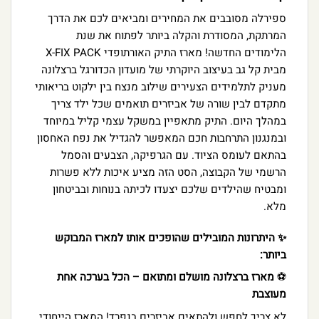
ספירלה מסובבים את המחירים ומביאים לכם את הדרך
המרתקת, המסודרת והקלה ביותר לפתוח את שנת
הלימודים החדשה! מארז התיק האורתופדי X-FIX PACK
מבית קל גב בעיצוב היוקרתי של מועדון הכדורגל ברצלונה
מעניק לתלמידים הצעירים שילוב מנצח בין ילקוט בריאותי
מתקדם לבין שורה של אביזרים תואמים שכל ילד צריך
במהלך היום. התיק מתאפיין במשקל עצמי קליל במיוחד
ובמנגנון התרחבות חכם המאפשר להגדיל את נפח האחסון
בהתאם לעומס הציוד. עם הגרפיקה, הצבעים והסמל
הרשמי של הקבוצה, הסט הזה מציע איכות ללא פשרות
ומבטיח שהילדים שלכם יצעדו לכיתה בנוחות ובביטחון
מלא.
✨ היתרונות המובילים שהופכים אותו למארז המבוקש
ביותר:
⚽
מארז ברצלונה מושלם ומתואם – הכל בערכה אחת
מעוצבת
לא צריך לחפש ולהתאים אביזרים בנפרד! המארז הייחודי