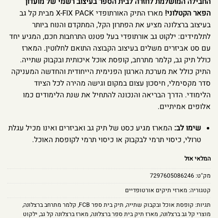
החבילה המושלמת לחזרה לבית הספר בעיצוב רשמי של מועדון
הפאר הקטלוני!
מארז התיק האורתופדי X-FIX PACK מבית קל גב
בעיצוב ברצלונה מציע את הפתרון הקל, המתקדם והנוח ביותר
לתלמידים: ילקוט גב אורתופדי בעל פטנט התרחבות חכם, המגיע יחד
עם סט אביזרים משלים בעיצוב הקבוצה התואם לחלוטין. המארז
כולל תיק גב, קלמר מתרחב, קופסת אוכל איכותית ובקבוק שתייה.
התיק כולל את מערכת הארגון הפנימית הייחודית והחדשה המעניקה
סדר מקסימלי, חיסכון עצום במקום וגישה מהירה לכל הציוד
הלימודי. הדרך הבריאה והנכונה להתחיל את שנת הלימודים כמו
אלופים אמיתיים.
שימו לב:
המארז מגיע כסט של תיק גב ואביזרים ואינו מכיל עגלת
טרולי, כיסוי תרמי לבקבוק או כיסוי תרמי לקופסת האוכל.
המלאי אזל
מק"ט:
7297605086246
קטגוריה:
מארזי תיקים אורטופדיים
תגיות:
קופסת אוכל ובקבוק שתייה
,
תיק בית ספר FCB
,
קלמר מתרחב ברצלונה
,
מוצרי קל גב ברצלונה
,
מארז תיק בית ספר ברצלונה
,
מארז ברצלונה קל גב
,
ילקוט