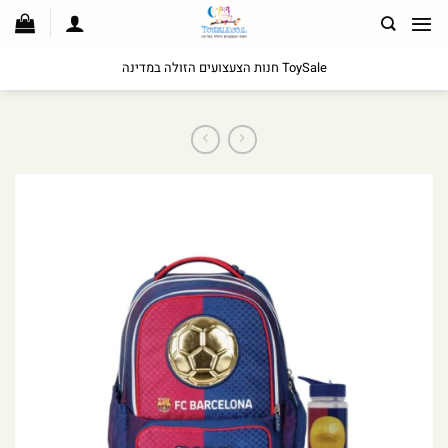
לג
תוכן
ToySale חנות הצעצועים הזולה במדינה