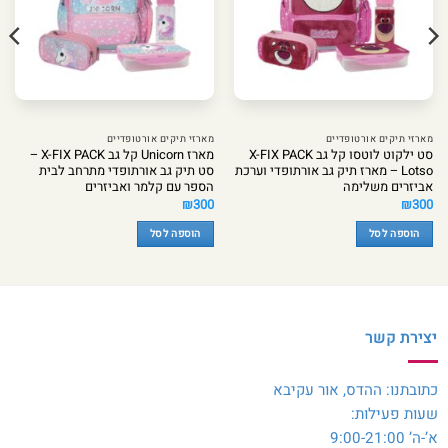
מארזי תיקים אורטופדיים
מארזי תיקים אורטופדיים
סט ילקוט לוטסו קל גב X-FIX PACK
מארז Unicorn קל גב X-FIX PACK –
Lotso – מארז תיק גב אורתופדי וערכת
סט תיק גב אורתופדי מתרחב לבית
אביזרים משלימה
הספר עם קלמר ואביזרים
₪
300
₪
300
הוספה לסל
הוספה לסל
יצירת קשר
כתובתנו: ההדס, אור עקיבא
שעות פעילות:
א’-ה’ 9:00-21:00