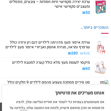
ערכת יצירה סקווישי חיות חמודות – צובעים, מפסלים
ומעצבים סקווישי אישי
₪
50
הנמכרים ביותר…
שידת איפור מעץ מדהימה לילדים דגם רון ורודה כולל
שרפרף ומראה, מגירת אחסון ואביזרי איפור מעץ לילדים
המחיר
המחיר
₪
280
₪
320
המקורי
הנוכחי
מיקסר לעוגות מעץ מלא כולל קערה למטבח לילדים
היה:
הוא:
₪280.
₪320.
₪
60
סט סירים ממתכת צעצוע מהמם לילדים 9 חלקים כולל
סיר גדול, סיר קטן, מחבת ושלושה כלים
אנחנו מעריכים את פרטיותך
₪
40
אנו משתמשים בעוגיות כדי לשפר את חוויית הגלישה שלך, להציג
פרסומות או תוכן מותאם אישית, ולנתח את התנועה שלנו. בלחיצה על
Visa
American
MasterCard
Visa