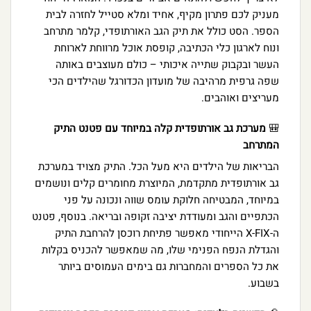
מעניק לכם פתרון מקיף, אחיד ומלא סטייל לחזרה לבית
הספר. הסט כולל את תיק הגב האורתופדי, קלמר מתרחב
ונוח לארגון כלי הכתיבה, קופסת אוכל מרווחת לארוחת
העשר ובקבוק שתייה איכותי – כולם מעוצבים באותה
שפה גרפית מרהיבה של מועדון הכדורגל שהילדים הכי
מעריצים ואוהבים.
🎒
מערכת גב אורתופדית קלה במיוחד עם פטנט התיק
המתרחב
הבריאות של הילדים היא מעל הכל. התיק מצויד במערכת
גב אורתופדית מתקדמת, המיוצרת מחומרים קלים ונושמים
במיוחד, המבטיחה חלוקת עומס שווה ונכונה על פני
הכתפיים והגב ומעודדת יציבה זקופה ובריאה. בנוסף, פטנט
ה-X-FIX הייחודי מאפשר פתיחת רוכסן להרחבת התיק
והגדלת הנפח הפנימי שלו, מה שמאפשר להכניס בקלות
את כל הספרים והמחברות גם בימים העמוסים ביותר
בשבוע.