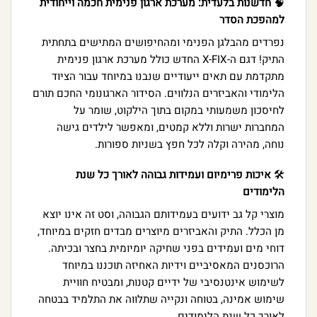
🧠
חדשנות בלעדית: מערכת ארגון פנימית חכמה וייחודית
למהפכת הסדר
נפרדים מהבלגן הפנימי ומהחיפושים המתישים בתחתית
התיק! דגם ה-X-FIX החדש כולל מערכת ארגון פנימית
מתקדמת עם תאים ייעודיים שנבנו במיוחד עבור הציוד
הלימודי והאביזרים הנלווים. הסידור הארגונומי החכם תורם
לחיסכון משמעותי במקום בתוך הילקוט, שומר על
המחברות ישרות וללא קמטים, ומאפשר לילדים גישה
נוחה, מהירה וקלה לכל חפץ בשניות ספורות.
🛠️
איכות פרימיום ועמידות גבוהה לאורך כל שנת
הלימודים
מוצרי קל גב ידועים בעמידותם הגבוהה, וסט זה אינו יוצא
מן הכלל. התיק והאביזרים מיוצרים מבדים חזקים במיוחד,
דוחי מים ועמידים בפני שחיקה יומיומית בחצר ובכיתה.
הרוכסנים המאסיביים וידיות האחיזה תוכננו במיוחד
לשימוש אינטנסיבי של ידיים קטנות, ומבטיח חוויית
שימוש אמינה, בטוחה ונקייה שתלווה את התלמיד בבטחה
לאורך כל שנת הלימודים.