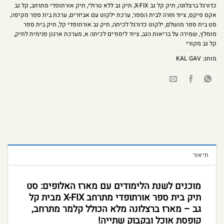
כדורגל ברצלונה
,
תיק קל גב X-FIX
,
תיק גב ללא טרולי
,
תיק אורתופדי מתרחב
,
קל גב
אקס פיקס
,
ציוד חזרה לבית הספר
,
ערכת ילקוט עם אביזרים
,
ערכת בית ספר מקיפה
,
סט בית ספר מושלם
,
ילקוט כדורגל לכיתה
,
תיק גב אורתופדי קל
,
תיק בית ספר
מומלץ
,
שמירה על בריאות הגב
,
ציוד לימודים לכיתה א
,
מערכת ארגון פנימית לתיק
,
קל גב מקורי
מותג:
KAL GAV
תיאור
מוכנים לשנת הלימודים עם מארז האלופים: סט
תיק בית ספר אורתופדי מתרחב X-FIX מבית קל
גב – מארז ברצלונה מלא הכולל קלמר מתרחב,
קופסת אוכל ובקבוק שתייה!