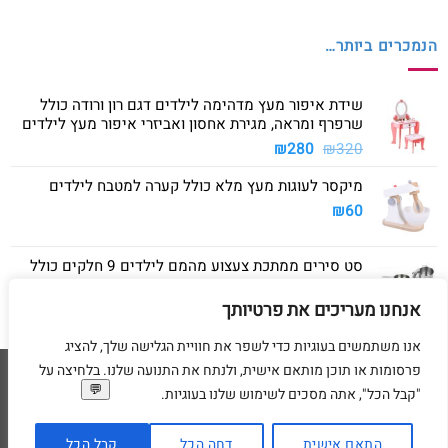
הנמכרים ביותר…
שידת איפור מעץ מדהימה לילדים דגם רון ורודה כולל
שרפרף ומראה, מגירת אחסון ואביזרי איפור מעץ לילדים
המחיר
המחיר
₪
280
₪
320
המקורי
הנוכחי
מיקסר לעוגות מעץ מלא כולל קערה למטבח לילדים
היה:
הוא:
₪280.
₪320.
₪
60
סט סירים ממתכת צעצוע מהמם לילדים 9 חלקים כולל
סיר גדול, סיר קטן, מחבת ושלושה כלים
אנחנו מעריכים את פרטיותך
₪
40
אנו משתמשים בעוגיות כדי לשפר את חוויית הגלישה שלך, להציג
פרסומות או תוכן מותאם אישית, ולנתח את התנועה שלנו. בלחיצה על
Visa
American
MasterCard
Visa
"קבל הכל", אתה מסכים לשימוש שלנו בעוגיות.
2
Express
דף הבית
מדיניות משלוחים
מדיניות החזרת מוצרים
תקנון
מדיניות פרטיות
הסדרי נגישות
בקשת מחיקת פרטים אישיים
התאם אישית
דחה הכל
קבל הכל