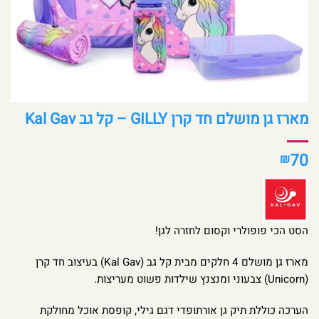
מארז גן מושלם חד קרן GILLY – קל גב Kal Gav
70
₪
הסט הכי פופולרי וקסום לחזרה לגן!
מארז גן מושלם 4 חלקים מבית קל גב (Kal Gav) בעיצוב חד קרן
(Unicorn) צבעוני ומנצנץ שילדות פשוט מעריצות.
הערכה כוללת תיק גן אורתופדי דגם גילי, קופסת אוכל מחולקת