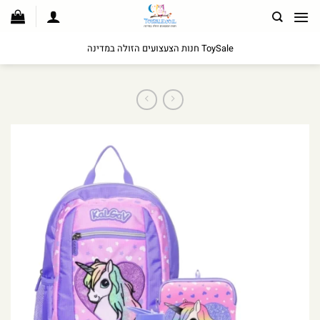
לג
תוכן
ToySale חנות הצעצועים הזולה במדינה