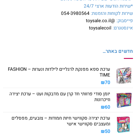
*שירות הודעות ארצי 24/7
שירות לקוחות והזמנות:
054-3980564
פייסבוק:
@toysale.co.il
אינסטגרם:
toysalecoil
חדשים באתר…
ערכת ספא מפנקת לרגליים לילדות ונערות – FASHION
TIME
₪
70
יומן סודי פרוותי חד קרן עם מדבקות ועט – ערכת יצירה
וזיכרונות
₪
60
ערכת יצירה סקווישי חיות חמודות – צובעים, מפסלים
ומעצבים סקווישי אישי
₪
50