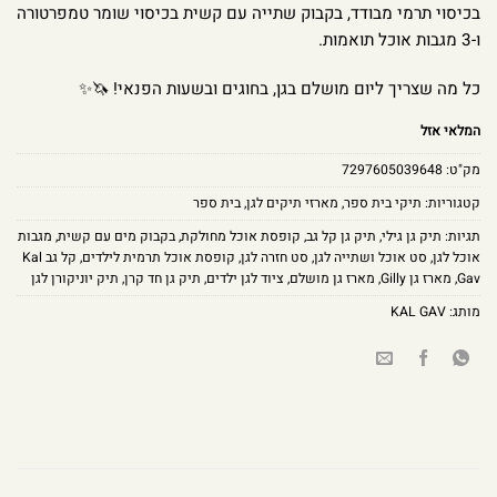
בכיסוי תרמי מבודד, בקבוק שתייה עם קשית בכיסוי שומר טמפרטורה
ו-3 מגבות אוכל תואמות.
כל מה שצריך ליום מושלם בגן, בחוגים ובשעות הפנאי! 🦄✨
המלאי אזל
מק"ט:
7297605039648
קטגוריות:
תיקי בית ספר
,
מארזי תיקים לגן
,
בית ספר
תגיות:
תיק גן גילי
,
תיק גן קל גב
,
קופסת אוכל מחולקת
,
בקבוק מים עם קשית
,
מגבות
אוכל לגן
,
סט אוכל ושתייה לגן
,
סט חזרה לגן
,
קופסת אוכל תרמית לילדים
,
קל גב Kal
Gav
,
מארז גן Gilly
,
מארז גן מושלם
,
ציוד לגן ילדים
,
תיק גן חד קרן
,
תיק יוניקורן לגן
מותג:
KAL GAV