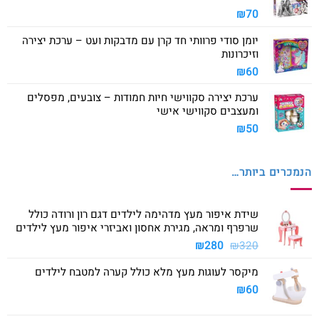
₪
70
יומן סודי פרוותי חד קרן עם מדבקות ועט – ערכת יצירה
וזיכרונות
₪
60
ערכת יצירה סקווישי חיות חמודות – צובעים, מפסלים
ומעצבים סקווישי אישי
₪
50
הנמכרים ביותר…
שידת איפור מעץ מדהימה לילדים דגם רון ורודה כולל
שרפרף ומראה, מגירת אחסון ואביזרי איפור מעץ לילדים
המחיר
המחיר
₪
280
₪
320
המקורי
הנוכחי
מיקסר לעוגות מעץ מלא כולל קערה למטבח לילדים
היה:
הוא:
₪280.
₪320.
₪
60