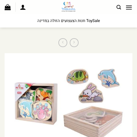
לג
תוכן
ToySale חנות הצעצועים הזולה במדינה