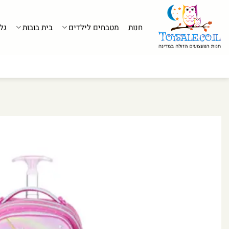
לג
תוכן
חנות
מטבחים לילדים
בית בובות
גל