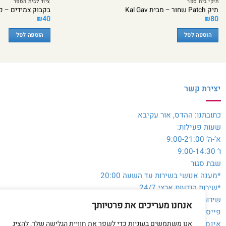
תיקי בית ספר
ציוד לבית הספר
תיק Patch שחור – מבית Kal Gav
בקבוק צמידים – ק
₪
40
₪
80
הוספה לסל
הוספה לסל
יצירת קשר
כתובתנו: ההדס, אור עקיבא
שעות פעילות:
א’-ה’ 9:00-21:00
ו’ 9:00-14:30
שבת סגור
*מענה אנושי בשירות עד השעה 20:00
*שירות הודעות ארצי 24/7
שירות לקוחות והזמנות:
054-3980564
אנחנו מעריכים את פרטיותך
פייסבוק:
@toysale.co.il
אנו משתמשים בעוגיות כדי לשפר את חוויית הגלישה שלך, להציג
אינסטגרם:
toysalecoil