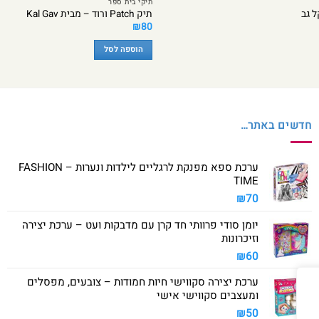
תיקי בית ספר
ל גב
תיק Patch ורוד – מבית Kal Gav
₪
80
הוספה לסל
חדשים באתר…
ערכת ספא מפנקת לרגליים לילדות ונערות – FASHION
TIME
₪
70
יומן סודי פרוותי חד קרן עם מדבקות ועט – ערכת יצירה
וזיכרונות
₪
60
ערכת יצירה סקווישי חיות חמודות – צובעים, מפסלים
ומעצבים סקווישי אישי
₪
50