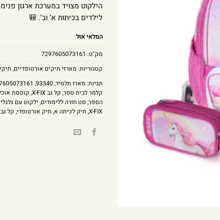
לילדים בכיתות א’ וב’. 🎒
המלאי אזל
מק"ט:
7297605073161
קטגוריות:
מארזי תיקים אורטופדיים
,
תיקי
תגיות:
מארז תלמיד
,
93340
,
7605073161
קלמר לבית ספר
,
קל גב X-FIX
,
קופסת אוכל
הספר
,
סט חזרה ללימודים
,
ילקוט עם גלגלי
X-FIX
,
תיק לכיתה א
,
תיק אורטופדי
,
קל גב