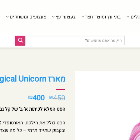
גלים
בתי עץ ומוצרי חצר
צעצועי עץ
צעצועים ומשחקים
חיפוש
עבור:
מארז Kal Gav – X-Fix trolley Magical Unicorn
המחיר
המחיר
400
450
₪
₪
המקורי
הנוכחי
הסט המלא לכיתות א’-ב’ של קל גב
היה:
הוא:
₪400.
₪450.
ובקבוק שתייה תרמי – כל מה שצריך