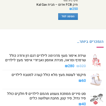
תיקי בית ספר
תיק FCB אדום – מבית Kal Gav
₪
250
הוספה לסל
הנמכרים ביותר…
שידת איפור מעץ מדהימה לילדים דגם רון ורודה כולל
שרפרף ומראה, מגירת אחסון ואביזרי איפור מעץ לילדים
המחיר
המחיר
₪
280
₪
320
המקורי
הנוכחי
מיקסר לעוגות מעץ מלא כולל קערה למטבח לילדים
היה:
הוא:
₪280.
₪320.
₪
60
סט סירים ממתכת צעצוע מהמם לילדים 9 חלקים כולל
סיר גדול, סיר קטן, מחבת ושלושה כלים
₪
40