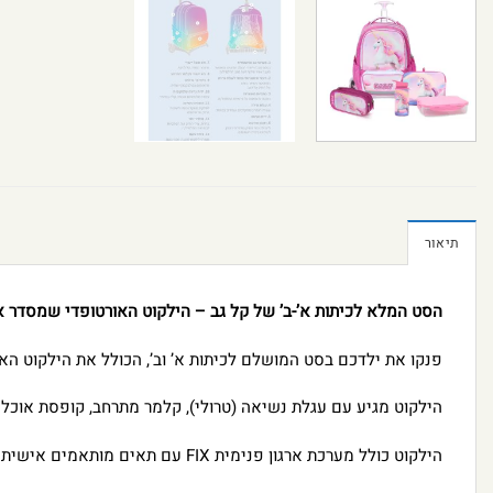
תיאור
הסט המלא לכיתות א’-ב’ של קל גב – הילקוט האורטופדי שמסדר א
פנקו את ילדכם בסט המושלם לכיתות א’ וב’, הכולל את הילקוט האורטופדי והארגונומי X-FIX – עיצוב חדשני עם פטנט יי
הילקוט מגיע עם עגלת נשיאה (טרולי), קלמר מתרחב, קופסת אוכל מ
הילקוט כולל מערכת ארגון פנימית FIX עם תאים מותאמים אישית לציוד הלימודים, מה שמאפשר גישה נוחה לכל פריט ושמירה על סדר.