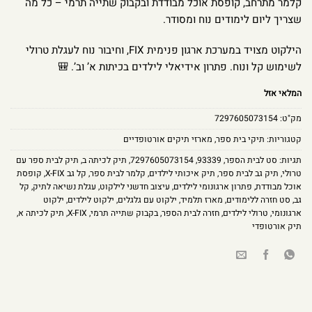
קלמר מתרחב, קופסת אוכל מבודדת ובקבוק שתייה תרמי – כל מה
שצריך ליום לימודים נוח ומסודר.
הילקוט מצויד במערכת ארגון פנימית FIX, וחיבור נוח לעגלת טרולי
לשימוש קל ונוח. פתרון אידיאלי לילדים בכיתות א’ וב’. 🎒
המלאי אזל
מק"ט:
7297605073154
קטגוריות:
תיקי בית ספר
,
מארזי תיקים אורטופדיים
תגיות:
סט לבית הספר
,
93339
,
7297605073154
,
תיק לכיתה ב
,
תיק לבית ספר עם
טרולי
,
תיק גב לבית ספר
,
תיק איכותי לילדים
,
קלמר לבית ספר
,
קל גב X-FIX
,
קופסת
אוכל מבודדת
,
פתרון ארגונומי לילדים
,
עיצוב חדשני לילקוט
,
עגלת נשיאה לתיק
,
קל
גב
,
סט חזרה ללימודים
,
מארז תלמיד
,
ילקוט עם גלגלים
,
ילקוט לילדים
,
ילקוט
ארגונומי
,
טרולי לילדים
,
חזרה לבית הספר
,
בקבוק שתייה תרמי
,
X-FIX
,
תיק לכיתה א
,
תיק אורטופדי