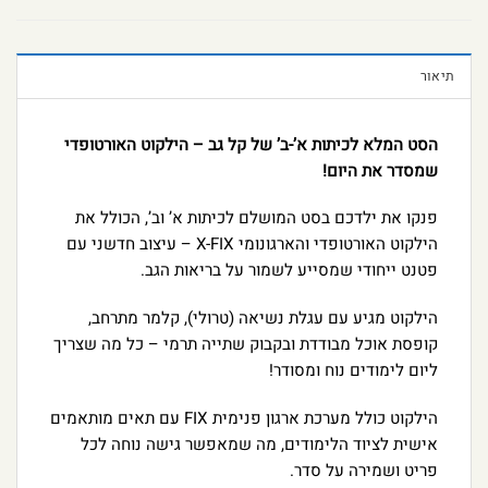
תיאור
הסט המלא לכיתות א’-ב’ של קל גב – הילקוט האורטופדי
שמסדר את היום!
פנקו את ילדכם בסט המושלם לכיתות א’ וב’, הכולל את
הילקוט האורטופדי והארגונומי X-FIX – עיצוב חדשני עם
פטנט ייחודי שמסייע לשמור על בריאות הגב.
הילקוט מגיע עם עגלת נשיאה (טרולי), קלמר מתרחב,
קופסת אוכל מבודדת ובקבוק שתייה תרמי – כל מה שצריך
ליום לימודים נוח ומסודר!
הילקוט כולל מערכת ארגון פנימית FIX עם תאים מותאמים
אישית לציוד הלימודים, מה שמאפשר גישה נוחה לכל
פריט ושמירה על סדר.