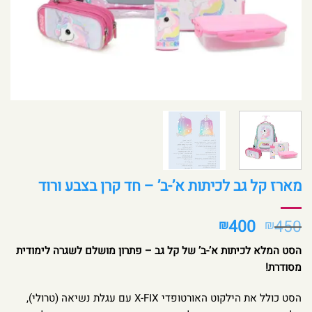
מארז קל גב לכיתות א’-ב’ – חד קרן בצבע ורוד
המחיר
המחיר
400
450
₪
₪
המקורי
הנוכחי
הסט המלא לכיתות א’-ב’ של קל גב – פתרון מושלם לשגרה לימודית
היה:
הוא:
מסודרת!
₪400.
₪450.
הסט כולל את הילקוט האורטופדי X-FIX עם עגלת נשיאה (טרולי),