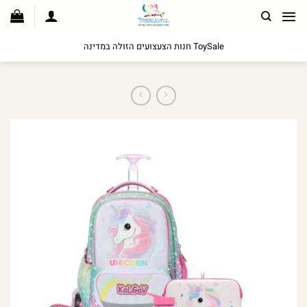
לג
תוכן
ToySale חנות הצעצועים הזולה במדינה