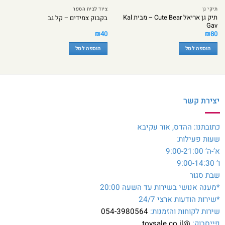
תיקי גן
ציוד לבית הספר
תיק גן אריאל Cute Bear – מבית Kal
בקבוק צמידים – קל גב
Gav
₪
40
₪
80
הוספה לסל
הוספה לסל
יצירת קשר
כתובתנו: ההדס, אור עקיבא
שעות פעילות:
א’-ה’ 9:00-21:00
ו’ 9:00-14:30
שבת סגור
*מענה אנושי בשירות עד השעה 20:00
*שירות הודעות ארצי 24/7
שירות לקוחות והזמנות:
054-3980564
פייסבוק:
@toysale.co.il