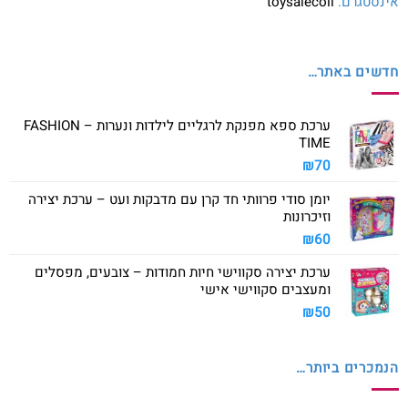
אינסטגרם:
toysalecoil
חדשים באתר…
ערכת ספא מפנקת לרגליים לילדות ונערות – FASHION
TIME
₪
70
יומן סודי פרוותי חד קרן עם מדבקות ועט – ערכת יצירה
וזיכרונות
₪
60
ערכת יצירה סקווישי חיות חמודות – צובעים, מפסלים
ומעצבים סקווישי אישי
₪
50
הנמכרים ביותר…