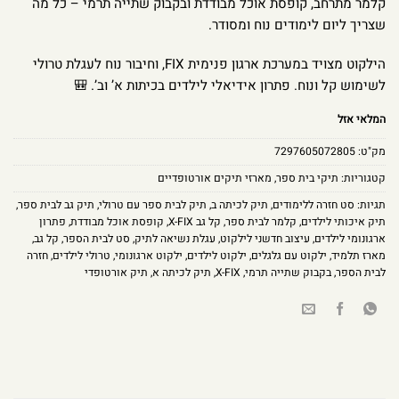
קלמר מתרחב, קופסת אוכל מבודדת ובקבוק שתייה תרמי – כל מה
שצריך ליום לימודים נוח ומסודר.
הילקוט מצויד במערכת ארגון פנימית FIX, וחיבור נוח לעגלת טרולי
לשימוש קל ונוח. פתרון אידיאלי לילדים בכיתות א’ וב’. 🎒
המלאי אזל
מק"ט:
7297605072805
קטגוריות:
תיקי בית ספר
,
מארזי תיקים אורטופדיים
תגיות:
סט חזרה ללימודים
,
תיק לכיתה ב
,
תיק לבית ספר עם טרולי
,
תיק גב לבית ספר
,
תיק איכותי לילדים
,
קלמר לבית ספר
,
קל גב X-FIX
,
קופסת אוכל מבודדת
,
פתרון
ארגונומי לילדים
,
עיצוב חדשני לילקוט
,
עגלת נשיאה לתיק
,
סט לבית הספר
,
קל גב
,
מארז תלמיד
,
ילקוט עם גלגלים
,
ילקוט לילדים
,
ילקוט ארגונומי
,
טרולי לילדים
,
חזרה
לבית הספר
,
בקבוק שתייה תרמי
,
X-FIX
,
תיק לכיתה א
,
תיק אורטופדי