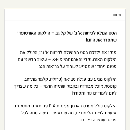
תיאור
הסט המלא לכיתות א’-ב’ של קל גב – הילקוט האורטופדי
שמסדר את היום!
פנקו את ילדכם בסט המושלם לכיתות א’ וב’, הכולל את
הילקוט האורטופדי והארגונומי X-FIX – עיצוב חדשני עם
פטנט ייחודי שמסייע לשמור על בריאות הגב.
הילקוט מגיע עם עגלת נשיאה (טרולי), קלמר מתרחב,
קופסת אוכל מבודדת ובקבוק שתייה תרמי – כל מה שצריך
ליום לימודים נוח ומסודר!
הילקוט כולל מערכת ארגון פנימית FIX עם תאים מותאמים
אישית לציוד הלימודים, מה שמאפשר גישה נוחה לכל
פריט ושמירה על סדר.