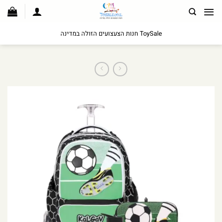
לג
תוכן
ToySale חנות הצעצועים הזולה במדינה