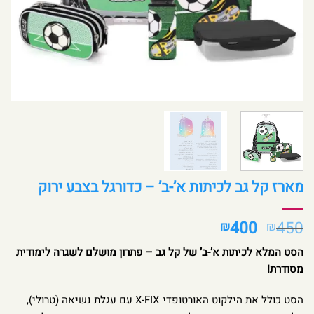
מארז קל גב לכיתות א’-ב’ – כדורגל בצבע ירוק
המחיר
המחיר
400
450
₪
₪
המקורי
הנוכחי
הסט המלא לכיתות א’-ב’ של קל גב – פתרון מושלם לשגרה לימודית
היה:
הוא:
מסודרת!
₪400.
₪450.
הסט כולל את הילקוט האורטופדי X-FIX עם עגלת נשיאה (טרולי),