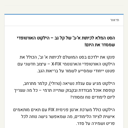
תיאור
הסט המלא לכיתות א’-ב’ של קל גב – הילקוט האורטופדי
שמסדר את היום!
פנקו את ילדכם בסט המושלם לכיתות א’ וב’, הכולל את
הילקוט האורטופדי והארגונומי X-FIX – עיצוב חדשני עם
פטנט ייחודי שמסייע לשמור על בריאות הגב.
הילקוט מגיע עם עגלת נשיאה (טרולי), קלמר מתרחב,
קופסת אוכל מבודדת ובקבוק שתייה תרמי – כל מה שצריך
ליום לימודים נוח ומסודר!
הילקוט כולל מערכת ארגון פנימית FIX עם תאים מותאמים
אישית לציוד הלימודים, מה שמאפשר גישה נוחה לכל
פריט ושמירה על סדר.