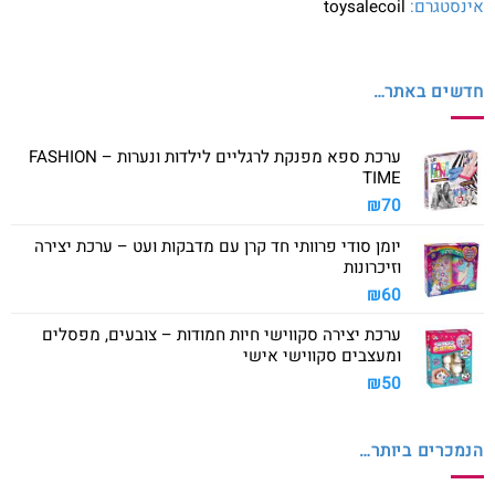
אינסטגרם:
toysalecoil
חדשים באתר…
ערכת ספא מפנקת לרגליים לילדות ונערות – FASHION
TIME
₪
70
יומן סודי פרוותי חד קרן עם מדבקות ועט – ערכת יצירה
וזיכרונות
₪
60
ערכת יצירה סקווישי חיות חמודות – צובעים, מפסלים
ומעצבים סקווישי אישי
₪
50
הנמכרים ביותר…