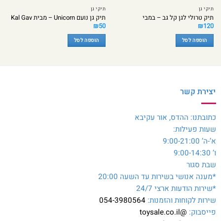
תיקי גן
תיקי גן
תיק טרולי לגן קל גב – במבי
תיק גן נועם Unicorn – מבית Kal Gav
₪
50
₪
120
הוספה לסל
הוספה לסל
יצירת קשר
כתובתנו: ההדס, אור עקיבא
שעות פעילות:
א’-ה’ 9:00-21:00
ו’ 9:00-14:30
שבת סגור
*מענה אנושי בשירות עד השעה 20:00
*שירות הודעות ארצי 24/7
שירות לקוחות והזמנות:
054-3980564
פייסבוק:
@toysale.co.il