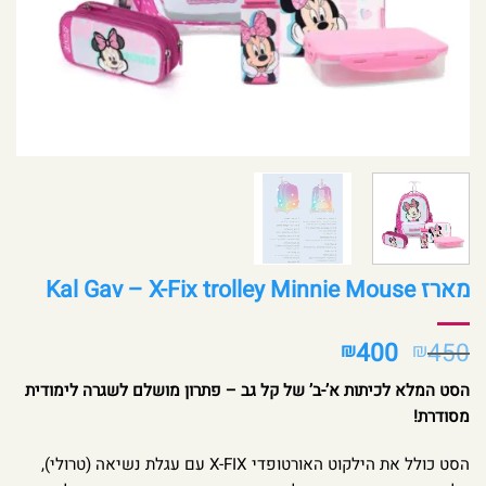
מארז Kal Gav – X-Fix trolley Minnie Mouse
המחיר
המחיר
400
450
₪
₪
המקורי
הנוכחי
הסט המלא לכיתות א’-ב’ של קל גב – פתרון מושלם לשגרה לימודית
היה:
הוא:
מסודרת!
₪400.
₪450.
הסט כולל את הילקוט האורטופדי X-FIX עם עגלת נשיאה (טרולי),