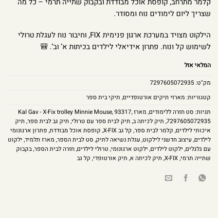
קלמר מתרחב, קופסת אוכל מבודדת ובקבוק שתייה תרמי – כל מה
שצריך ליום לימודים נוח ומסודר.
הילקוט מצויד במערכת ארגון פנימית FIX, וחיבור נוח לעגלת טרולי
לשימוש קל ונוח. פתרון אידיאלי לילדים בכיתות א’ וב’. 🎒
המלאי אזל
מק"ט:
7297605072935
קטגוריות:
מארזי תיקים אורטופדיים
,
תיקי בית ספר
תגיות:
סט חזרה ללימודים
,
מארז Kal Gav - X-Fix trolley Minnie Mouse
,
93317
,
7297605072935
,
תיק לכיתה ב
,
תיק לבית ספר עם טרולי
,
תיק גב לבית ספר
,
תיק
איכותי לילדים
,
קלמר לבית ספר
,
קל גב X-FIX
,
קופסת אוכל מבודדת
,
פתרון ארגונומי
לילדים
,
עיצוב חדשני לילקוט
,
עגלת נשיאה לתיק
,
סט לבית הספר
,
מארז תלמיד
,
ילקוט
עם גלגלים
,
ילקוט לילדים
,
ילקוט ארגונומי
,
טרולי לילדים
,
חזרה לבית הספר
,
בקבוק
שתייה תרמי
,
X-FIX
,
תיק לכיתה א
,
תיק אורטופדי
,
קל גב