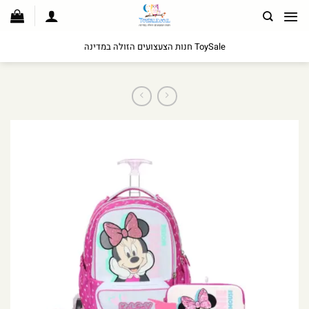
לג
תוכן
ToySale חנות הצעצועים הזולה במדינה