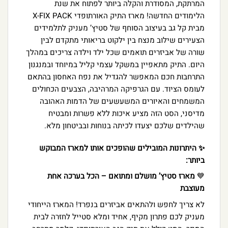
המרתקת, המסודרת והקלה ביותר לפתוח את שנת
הלימודים החדשה! מארז התיק האורתופדי X-FIX PACK
מבית קל גב בעיצוב הסוחף של סטיץ’ מעניק לתלמידים
הצעירים שילוב מנצח בין ילקוט בריאותי מתקדם לבין
שורה של אביזרים תואמים שכל ילד וילדה צריכים במהלך
היום. התיק מתאפיין במשקל עצמי קליל במיוחד ובמנגנון
התרחבות חכם המאפשר להגדיל את נפח האחסון בהתאם
לעומס הציוד. עם הגרפיקה המרהיבה, הצבעים הכחולים
המשמחים והאיורים המשעשעים של הדמות האהובה
מדיסני, הסט הזה מציע איכות ללא פשרות ומבטיח
שהילדים שלכם יצעדו לכיתה בנוחות ובביטחון מלא.
✨ היתרונות המובילים שהופכים אותו למארז המבוקש
ביותר:
💙
מארז סטיץ’ מושלם ומתואם – הכל בערכה אחת
מעוצבת
לא צריך לחפש ולהתאים אביזרים בנפרד! המארז הייחודי
מעניק לכם פתרון מקיף, אחיד ומלא סטייל לחזרה לבית