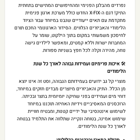
נפרדים מהבלגן הפנימי ומהחיפושים המתישים בתחתית
התיק! דגם ה-X-FIX החדש כולל מערכת ארגון פנימית
מתקדמת עם תאים ייעודיים שנבנו במיוחד עבור הציוד
הלימודי והאביזרים הנלווים. הסידור הארגונומי החכם תורם
לחיסכון משמעותי במקום בתוך הילקוט, שומר על
המחברות ישרות וללא קמטים, ומאפשר לילדים גישה
נוחה, מהירה וקלה לכל חפץ בשניות ספורות.
🛠️
איכות פרימיום ועמידות גבוהה לאורך כל שנת
הלימודים
מוצרי קל גב ידועים בעמידותם הגבוהה, וסט זה אינו יוצא
מן הכלל. התיק והאביזרים מיוצרים מבדים חזקים במיוחד,
דוחי מים ועמידים בפני שחיקה יומיומית בחצר ובכיתה.
הרוכסנים המאסיביים וידיות האחיזה תוכננו במיוחד
לשימוש אינטנסיבי של ידיים קטנות, ומבטיח חוויית
שימוש אמינה, בטוחה ונקייה שתלווה את התלמיד בבטחה
לאורך כל שנת הלימודים.
תכולת המארז והרכיבים הכלולים: