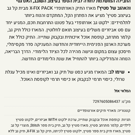
החבילה המושלמת לחזרה לבית הספר בעיצוב השובב, האנרגטי
והאהוב של סטיץ’!
מארז התיק האורתופדי X-FIX PACK מבית קל גב
בעיצוב סטיץ’ מציע את הפתרון הקל, המתקדם והנוח ביותר
לתלמידים: ילקוט גב אורתופדי בעל פטנט התרחבות חכם, המגיע יחד
עם סט אביזרים משלים בעיצוב תואם לחלוטין. המארז כולל תיק גב,
קלמר מתרחב, קופסת אוכל איכותית ובקבוק שתייה. התיק כולל את
מערכת הארגון הפנימית הייחודית והחדשה המעניקה סדר מקסימלי,
חיסכון עצום במקום וגישה מהירה לכל הציוד הלימודי. הדרך הבריאה,
הנוחה והמדליקה ביותר להתחיל את שנת הלימודים החדשה.
שימו לב:
המארז מגיע כסט של תיק גב ואביזרים ואינו מכיל עגלת
טרולי, כיסוי תרמי לבקבוק או כיסוי תרמי לקופסת האוכל.
המלאי אזל
מק"ט:
7297605086437
קטגוריה:
מארזי תיקים אורטופדיים
תגיות:
קופסת אוכל ובקבוק שתייה
,
ערכת ילקוט WITH אביזרים
,
ילקוט סטיץ
לילדים
,
קלמר מתרחב סטיץ
,
מארז סטיץ קל גב
,
תיק בית ספר Stitch
,
מוצרי קל גב
סטיץ
,
מארז תיק בית ספר סטיץ
,
ילקוט סטיץ לכיתה
,
תיק קל גב X-FIX
,
תיק גב ללא