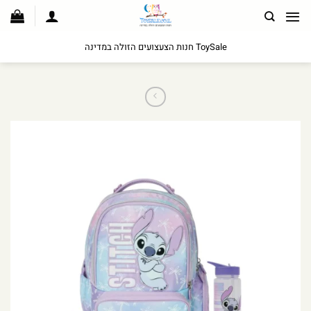
לג
תוכן
ToySale חנות הצעצועים הזולה במדינה