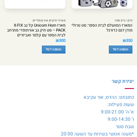
תיקי בית ספר
מארזי תיקים אורטופדיים
המארז המושלם לבית הספר: סט טרולי
מארז Unicorn Horn קל גב X-FIX
מודן דגם כדורגל
PACK – סט תיק גב אורתופדי מתרחב
לבית הספר עם קלמר ואביזרים
₪
300
₪
350
הוספה לסל
הוספה לסל
יצירת קשר
כתובתנו: ההדס, אור עקיבא
שעות פעילות:
א’-ה’ 9:00-21:00
ו’ 9:00-14:30
שבת סגור
*מענה אנושי בשירות עד השעה 20:00