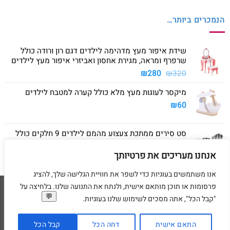
הנמכרים ביותר…
שידת איפור מעץ מדהימה לילדים דגם רון ורודה כולל
שרפרף ומראה, מגירת אחסון ואביזרי איפור מעץ לילדים
המחיר
המחיר
₪
280
₪
320
המקורי
הנוכחי
מיקסר לעוגות מעץ מלא כולל קערה למטבח לילדים
היה:
הוא:
₪280.
₪320.
₪
60
סט סירים ממתכת צעצוע מהמם לילדים 9 חלקים כולל
סיר גדול, סיר קטן, מחבת ושלושה כלים
אנחנו מעריכים את פרטיותך
₪
40
אנו משתמשים בעוגיות כדי לשפר את חוויית הגלישה שלך, להציג
פרסומות או תוכן מותאם אישית, ולנתח את התנועה שלנו. בלחיצה על
Visa
American
MasterCard
Visa
"קבל הכל", אתה מסכים לשימוש שלנו בעוגיות.
2
Express
דף הבית
מדיניות משלוחים
מדיניות החזרת מוצרים
תקנון
מדיניות פרטיות
הסדרי נגישות
בקשת מחיקת פרטים אישיים
התאם אישית
דחה הכל
קבל הכל