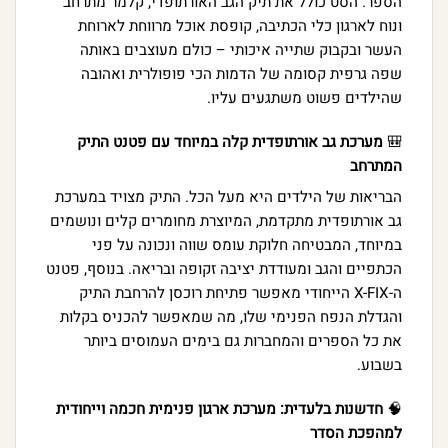
הספר. הסט כולל את תיק הגב האורתופדי, קלמר מתרחב
ונוח לארגון כלי הכתיבה, קופסת אוכל מרווחת לארוחת
העשר ובקבוק שתייה איכותי – כולם מעוצבים באותה
שפה גרפית קסומה של הדמות הכי פופולרית ואהובה
שהילדים פשוט משתגעים עליו.
🎒
מערכת גב אורתופדית קלה במיוחד עם פטנט התיק
המתרחב
הבריאות של הילדים היא מעל הכל. התיק מצויד במערכת
גב אורתופדית מתקדמת, המיוצרת מחומרים קלים ונושמים
במיוחד, המבטיחה חלוקת עומס שווה ונכונה על פני
הכתפיים והגב ומעודדת יציבה זקופה ובריאה. בנוסף, פטנט
ה-X-FIX הייחודי מאפשר פתיחת רוכסן להרחבת התיק
והגדלת הנפח הפנימי שלו, מה שמאפשר להכניס בקלות
את כל הספרים והמחברות גם בימים העמוסים ביותר
בשבוע.
🧠
חדשנות בלעדית: מערכת ארגון פנימית חכמה וייחודית
למהפכת הסדר