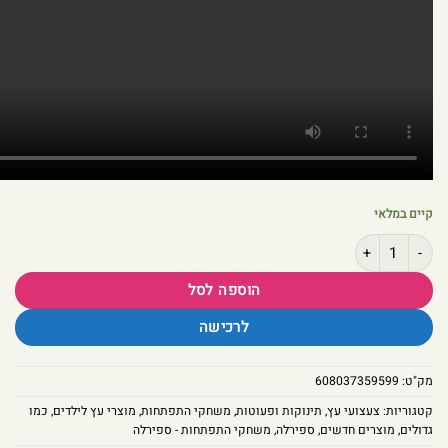
קיים במלאי
כמות של מגדל למידה מתקפל מעץ מלא בצבע טבעי, לפעוטות וילדים מגיל שנה
הוספה לסל
לרכישה
מק"ט:
608037359599
קטגוריות:
צעצועי עץ
,
תינוקות ופעוטות
,
משחקי התפתחות
,
מוצרי עץ לילדים
,
כמו
גדולים
,
מוצרים חדשים
,
ספירלה
,
משחקי התפתחות - ספירלה