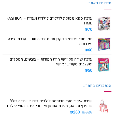
חדשים באתר…
ערכת ספא מפנקת לרגליים לילדות ונערות – FASHION
TIME
₪
70
יומן סודי פרוותי חד קרן עם מדבקות ועט – ערכת יצירה
וזיכרונות
₪
60
ערכת יצירה סקווישי חיות חמודות – צובעים, מפסלים
ומעצבים סקווישי אישי
₪
50
הנמכרים ביותר…
שידת איפור מעץ מדהימה לילדים דגם רון ורודה כולל
שרפרף ומראה, מגירת אחסון ואביזרי איפור מעץ לילדים
המחיר
המחיר
₪
280
₪
320