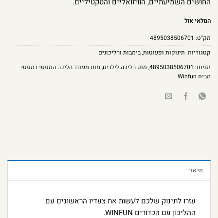
החושים השמיעתיים, הוויזואליים והטקטיליים.
המלאי אזל
מק"ט:
4895038506701
קטגוריות:
תינוקות ופעוטות
,
בימבות והליכונים
תגיות:
4895038506701
,
מוט הליכה לילדים
,
מוט מעודד הליכה המפטי דמפטי
מבית Winfun
תיאור
עזרו לתינוק שלכם לעשות את צעדיו הראשונים עם
ההליכון עם הכדורים WINFUN.