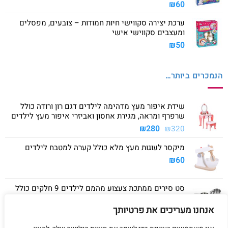
₪
60
ערכת יצירה סקווישי חיות חמודות – צובעים, מפסלים
ומעצבים סקווישי אישי
₪
50
הנמכרים ביותר…
שידת איפור מעץ מדהימה לילדים דגם רון ורודה כולל
שרפרף ומראה, מגירת אחסון ואביזרי איפור מעץ לילדים
המחיר
המחיר
₪
280
₪
320
המקורי
הנוכחי
מיקסר לעוגות מעץ מלא כולל קערה למטבח לילדים
היה:
הוא:
₪280.
₪320.
₪
60
סט סירים ממתכת צעצוע מהמם לילדים 9 חלקים כולל
סיר גדול, סיר קטן, מחבת ושלושה כלים
אנחנו מעריכים את פרטיותך
₪
40