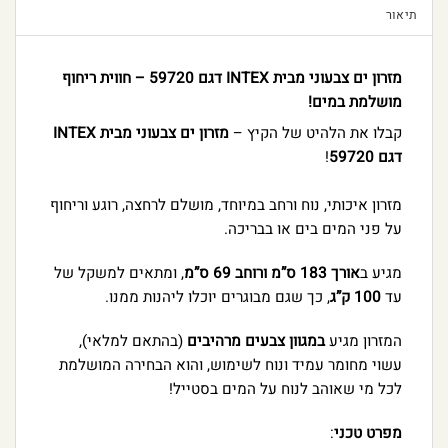
תיאור
מזרון ים צבעוני מבית INTEX דגם 59720 – חווית ריחוף
מושלמת במים!
קבלו את הלהיט של הקיץ –
מזרון ים צבעוני מבית INTEX
דגם 59720
!
מזרון איכותי, נוח ורחב במיוחד, מושלם לרחצה, רוגע וריחוף
על פני המים בים או בבריכה.
מגיע ב
אורך 183 ס”מ ורוחב 69 ס”מ
, ומתאים למשקל של
עד
100 ק”ג
, כך שגם מבוגרים יוכלו ליהנות ממנו.
המזרון מגיע
במגוון צבעים מרהיבים
(בהתאם למלאי),
עשוי מחומר עמיד ונוח לשימוש, והוא הבחירה המושלמת
לכל מי שאוהב לנוח על המים בסטייל!
מפרט טכני
: