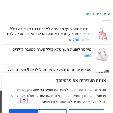
הנמכרים ביותר…
שידת איפור מעץ מדהימה לילדים דגם רון ורודה כולל
שרפרף ומראה, מגירת אחסון ואביזרי איפור מעץ לילדים
המחיר
המחיר
₪
280
₪
320
המקורי
הנוכחי
מיקסר לעוגות מעץ מלא כולל קערה למטבח לילדים
היה:
הוא:
₪280.
₪320.
₪
60
סט סירים ממתכת צעצוע מהמם לילדים 9 חלקים כולל
סיר גדול, סיר קטן, מחבת ושלושה כלים
אנחנו מעריכים את פרטיותך
₪
40
אנו משתמשים בעוגיות כדי לשפר את חוויית הגלישה שלך, להציג
פרסומות או תוכן מותאם אישית, ולנתח את התנועה שלנו. בלחיצה על
Visa
American
MasterCard
Visa
"קבל הכל", אתה מסכים לשימוש שלנו בעוגיות.
2
Express
דף הבית
מדיניות משלוחים
מדיניות החזרת מוצרים
תקנון
מדיניות פרטיות
הסדרי נגישות
בקשת מחיקת פרטים אישיים