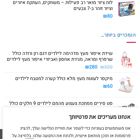
לוח ציור מואר רב פעילות – משחקים, העתקת איורים
וציור זוהר ב-7 צבעים
₪
80
הנמכרים ביותר…
שידת איפור מעץ מדהימה לילדים דגם רון ורודה כולל
שרפרף ומראה, מגירת אחסון ואביזרי איפור מעץ לילדים
המחיר
המחיר
₪
280
₪
320
המקורי
הנוכחי
מיקסר לעוגות מעץ מלא כולל קערה למטבח לילדים
היה:
הוא:
₪280.
₪320.
₪
60
סט סירים ממתכת צעצוע מהמם לילדים 9 חלקים כולל
סיר גדול, סיר קטן, מחבת ושלושה כלים
אנחנו מעריכים את פרטיותך
₪
40
אנו משתמשים בעוגיות כדי לשפר את חוויית הגלישה שלך, להציג
פרסומות או תוכן מותאם אישית, ולנתח את התנועה שלנו. בלחיצה על