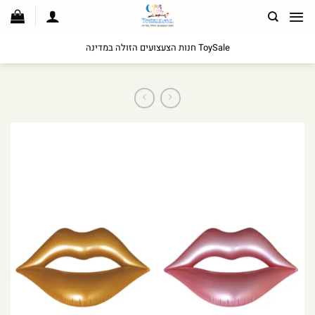
לג
תוכן
ToySale חנות הצעצועים הזולה במדינה