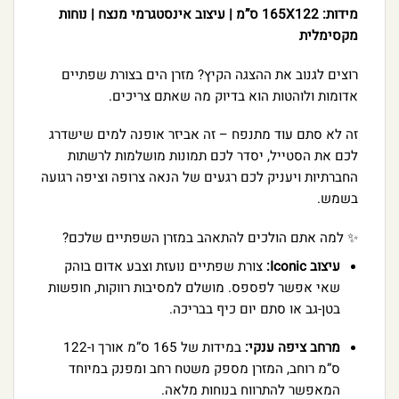
מידות: 165X122 ס”מ | עיצוב אינסטגרמי מנצח | נוחות
מקסימלית
רוצים לגנוב את ההצגה הקיץ? מזרן הים בצורת שפתיים
אדומות ולוהטות הוא בדיוק מה שאתם צריכים.
זה לא סתם עוד מתנפח – זה אביזר אופנה למים שישדרג
לכם את הסטייל, יסדר לכם תמונות מושלמות לרשתות
החברתיות ויעניק לכם רגעים של הנאה צרופה וציפה רגועה
בשמש.
✨ למה אתם הולכים להתאהב במזרן השפתיים שלכם?
עיצוב Iconic:
צורת שפתיים נועזת וצבע אדום בוהק
שאי אפשר לפספס. מושלם למסיבות רווקות, חופשות
בטן-גב או סתם יום כיף בבריכה.
מרחב ציפה ענקי:
במידות של 165 ס”מ אורך ו-122
ס”מ רוחב, המזרן מספק משטח רחב ומפנק במיוחד
המאפשר להתרווח בנוחות מלאה.