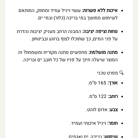
איכות ללא פשרות:
עשוי ויניל עמיד ומחוזק, המותאם
לשימוש ממושך במי בריכה (כלור) ובמי ים.
נוחות וציפה יציבה:
המבנה הרחב מעניק יציבות נהדרת
על פני המים, כך שתוכלו לצוף ברוגע ובביטחון.
מתנה מושלמת:
מחפשים מתנה מקורית ומשמחת? זה
המוצר שיעלה חיוך על פניו של כל חובב ים ובריכה.
🔍 מפרט טכני
אורך:
165 ס”מ.
רוחב:
122 ס”מ.
צבע:
אדום לוהט.
חומר:
ויניל איכותי ועמיד.
שימוש:
בריכה, ים ואגמים.