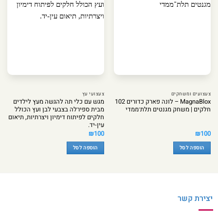
צעצועים ומשחקים
צעצועי עץ
MagnaBlox – לונה פארק כדורים 102
מגש עם כלי תה להגשה מעץ לילדים
חלקים | משחק מגנטים תלת־ממדי
מבית ספירלה בצבעי לבן ועץ הכולל
חלקים לפיתוח דימיון ויצרתיות, תיאום
עין-יד.
₪
100
₪
100
הוספה לסל
הוספה לסל
יצירת קשר