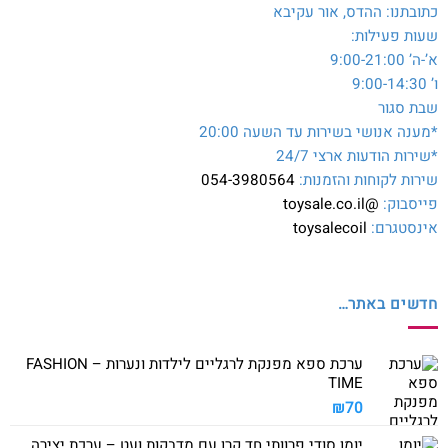
כתובתנו: ההדס, אור עקיבא
שעות פעילות:
א’-ה’ 9:00-21:00
ו’ 9:00-14:30
שבת סגור
*מענה אנושי בשירות עד השעה 20:00
*שירות הודעות ארצי 24/7
שירות לקוחות והזמנות:
054-3980564
פייסבוק:
@toysale.co.il
אינסטגרם:
toysalecoil
חדשים באתר…
ערכת ספא מפנקת לרגליים לילדות ונערות – FASHION
TIME
₪
70
יומן סודי פרוותי חד קרן עם מדבקות ועט – ערכת יצירה