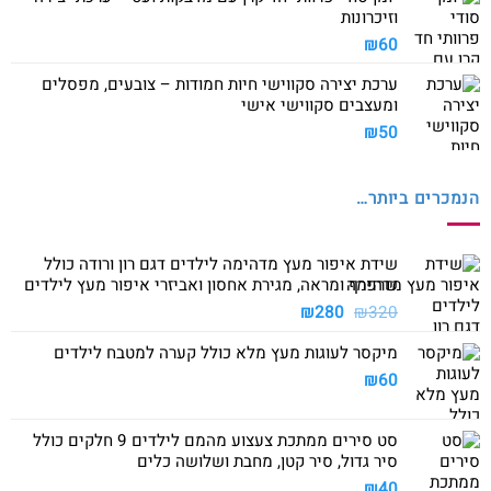
וזיכרונות
₪
60
ערכת יצירה סקווישי חיות חמודות – צובעים, מפסלים
ומעצבים סקווישי אישי
₪
50
הנמכרים ביותר…
שידת איפור מעץ מדהימה לילדים דגם רון ורודה כולל
שרפרף ומראה, מגירת אחסון ואביזרי איפור מעץ לילדים
המחיר
המחיר
₪
280
₪
320
המקורי
הנוכחי
מיקסר לעוגות מעץ מלא כולל קערה למטבח לילדים
היה:
הוא:
₪280.
₪320.
₪
60
סט סירים ממתכת צעצוע מהמם לילדים 9 חלקים כולל
סיר גדול, סיר קטן, מחבת ושלושה כלים
₪
40