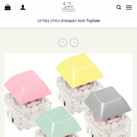
לג
תוכן
ToySale חנות הצעצועים הזולה במדינה