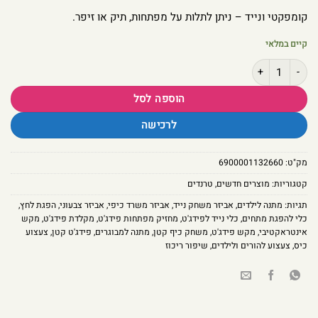
קומפקטי ונייד – ניתן לתלות על מפתחות, תיק או זיפר.
קיים במלאי
כמות של מחזיק מפתחות מקלדת פידג’ט – מקש אחד
הוספה לסל
לרכישה
מק"ט:
6900001132660
קטגוריות:
מוצרים חדשים
,
טרנדים
תגיות:
מתנה לילדים
,
אביזר משחק נייד
,
אביזר משרד כיפי
,
אביזר צבעוני
,
הפגת לחץ
,
כלי להפגת מתחים
,
כלי נייד לפידג'ט
,
מחזיק מפתחות פידג'ט
,
מקלדת פידג'ט
,
מקש
אינטראקטיבי
,
מקש פידג'ט
,
משחק כיף קטן
,
מתנה למבוגרים
,
פידג'ט קטן
,
צעצוע
כיס
,
צעצוע להורים ולילדים
,
שיפור ריכוז