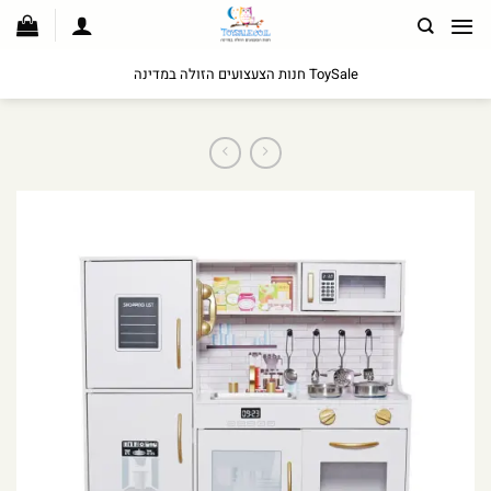
לג
תוכן
ToySale חנות הצעצועים הזולה במדינה