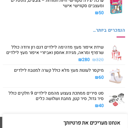
ערכת יצירה סקווישי חיות חמודות – צובעים, מפסלים
ומעצבים סקווישי אישי
₪
50
הנמכרים ביותר…
שידת איפור מעץ מדהימה לילדים דגם רון ורודה כולל
שרפרף ומראה, מגירת אחסון ואביזרי איפור מעץ לילדים
המחיר
המחיר
₪
280
₪
320
המקורי
הנוכחי
מיקסר לעוגות מעץ מלא כולל קערה למטבח לילדים
היה:
הוא:
₪280.
₪320.
₪
60
סט סירים ממתכת צעצוע מהמם לילדים 9 חלקים כולל
סיר גדול, סיר קטן, מחבת ושלושה כלים
₪
40
אנחנו מעריכים את פרטיותך
Visa
American
MasterCard
Visa