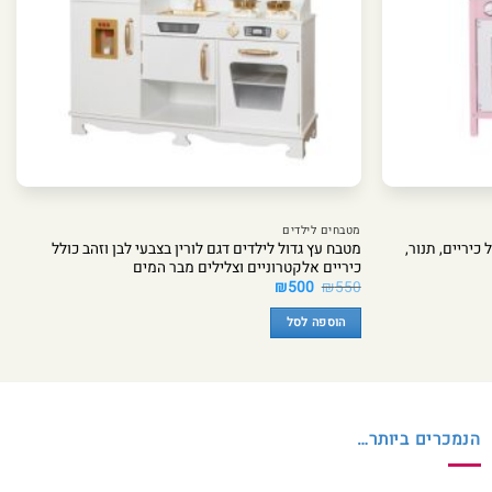
מטבחים לילדים
כיריים, תנור,
מטבח עץ גדול לילדים דגם לורין בצבעי לבן וזהב כולל
כיריים אלקטרוניים וצלילים מבר המים
המחיר
המחיר
₪
500
₪
550
המקורי
הנוכחי
היה:
הוא:
הוספה לסל
₪500.
₪550.
הנמכרים ביותר…