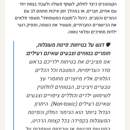
הקטנטנים כיצד לחלוק, לשתף פעולה ולעבוד בצוות יחד
עם אחים, חברים, או במהלך זמן איכות מחמם לב עם
ההורים והסבים. ניהול ה”מטבח המשפחתי” משפר פלאים
את הכישורים החברתיים, מעשיר את השפה, ומפיק רגעי
ילדות מחויכים ומלאי גאווה.
🛡️
דגש על בטיחות: פינות מעוגלות,
חומרים בטוחים וצבעים שאינם רעילים:
אנו מציבים את בטיחות ילדיכם בראש
סדר העדיפויות. המטבח וכל הכלים
הנלווים אליו מיוצרים מחומרי עץ
טבעיים ויציבים, הבטוחים לחלוטין
לשימוש ילדים וכוללים ציפויים וצבעים
שאינם רעילים (Non-toxic). היתרון
הגדול ביותר הוא הגימור החלק והפינות
המעוגלות בקפידה בכל קצוות הרהיט,
המונעות פגיעות או שריטות ושומרות על