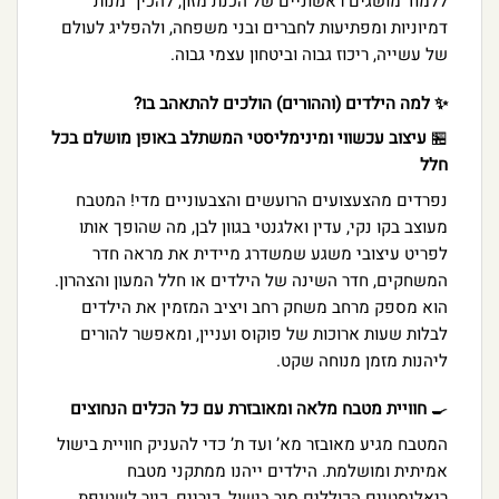
ללמוד מושגים ראשוניים של הכנת מזון, להכין “מנות”
דמיוניות ומפתיעות לחברים ובני משפחה, ולהפליג לעולם
של עשייה, ריכוז גבוה וביטחון עצמי גבוה.
✨ למה הילדים (וההורים) הולכים להתאהב בו?
🏪
עיצוב עכשווי ומינימליסטי המשתלב באופן מושלם בכל
חלל
נפרדים מהצעצועים הרועשים והצבעוניים מדי! המטבח
מעוצב בקו נקי, עדין ואלגנטי בגוון לבן, מה שהופך אותו
לפריט עיצובי משגע שמשדרג מיידית את מראה חדר
המשחקים, חדר השינה של הילדים או חלל המעון והצהרון.
הוא מספק מרחב משחק רחב ויציב המזמין את הילדים
לבלות שעות ארוכות של פוקוס ועניין, ומאפשר להורים
ליהנות מזמן מנוחה שקט.
🍳
חוויית מטבח מלאה ומאובזרת עם כל הכלים הנחוצים
המטבח מגיע מאובזר מא’ ועד ת’ כדי להעניק חוויית בישול
אמיתית ומושלמת. הילדים ייהנו ממתקני מטבח
ריאליסטיים הכוללים סיר בישול, כיריים, כיור לשטיפת