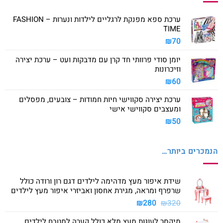
ערכת ספא מפנקת לרגליים לילדות ונערות – FASHION
TIME
₪
70
יומן סודי פרוותי חד קרן עם מדבקות ועט – ערכת יצירה
וזיכרונות
₪
60
ערכת יצירה סקווישי חיות חמודות – צובעים, מפסלים
ומעצבים סקווישי אישי
₪
50
הנמכרים ביותר…
שידת איפור מעץ מדהימה לילדים דגם רון ורודה כולל
שרפרף ומראה, מגירת אחסון ואביזרי איפור מעץ לילדים
המחיר
המחיר
₪
280
₪
320
המקורי
הנוכחי
מיקסר לעוגות מעץ מלא כולל קערה למטבח לילדים
היה:
הוא: