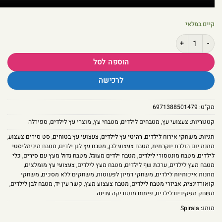
קיים במלאי
כמות של מטבח מעץ לילדים – דגם קלאסי מעוגל בגוון לבן חגיגי כולל ערכת סירים
הוספה לסל
לרכישה
מק"ט:
6971388501479
קטגוריות:
צעצועי עץ
,
מטבחים לילדים
,
מטבחי עץ
,
מוצרי עץ לילדים
,
ספירלה
תגיות:
משחקי אירוח לילדים
,
רהיטי עץ לילדים
,
צעצועי עץ בטוחים
,
סט סירים צעצוע
,
מתנת יום הולדת יוקרתית
,
מטבח צעצוע לבן
,
מטבח עץ לגן ילדים
,
מטבח מינימליסטי
לילדים
,
מטבח מונטסורי לילדים
,
מטבח ילדים מעוגל
,
מטבח גדול מעץ עם סירים
,
כלי
מטבח מעץ לילדים
,
ערכת שף לילדים
,
מטבח מעץ לילדים
,
צעצועי עץ מומלצים
,
מתנות איכותיות לילדים
,
משחקי דמיון לפעוטות
,
משחקים ללא מסכים
,
משחקי
קואורדינציה
,
אביזרי מטבח לילדים
,
מטבח צעצוע מעץ
,
קשר עין יד
,
מטבח לבן לילדים
,
משחק תפקידים לילדים
,
פיתוח מוטוריקה עדינה
מותג:
Spirala