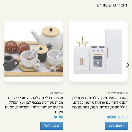
מוצרים קשורים
מטבחים לילדים
צעצועי עץ
מטבח מעוצב מעץ לילדים , בצבע לבן
מגש עם כלי תה להגשה מעץ לילדים
דגם אלונה עם ארונות אחסון לכלים,
מבית ספירלה בצבעי לבן ועץ הכולל
כולל מקרר, כיריים, תנור, כיור עם ברז
חלקים לפיתוח דימיון ויצרתיות, תיאום
עין-יד.
המחיר
המחיר
₪
100
₪
200
₪
450
המקורי
הנוכחי
היה:
הוא:
הוספה לסל
הוספה לסל
₪200.
₪450.