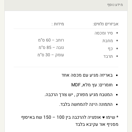
מידע נוסף
אביזרים נלווים:
מידות :
סיר ומכסה
רוחב – 60 ס”מ
מחבת
גובה – 85 ס”מ
כף
עומק – 30 ס”מ
תרבד
באריזה מגיע עם מכסה אחד
חומרים: עץ מלא, MDF
המטבח מגיע מפורק , יש צורך הרכבה.
התמונה הינה להמחשה בלבד.
* שימו ♥ אופציה להרכבה בין 100 – 150 שח באיסוף
מסניף אור עקיבא בלבד