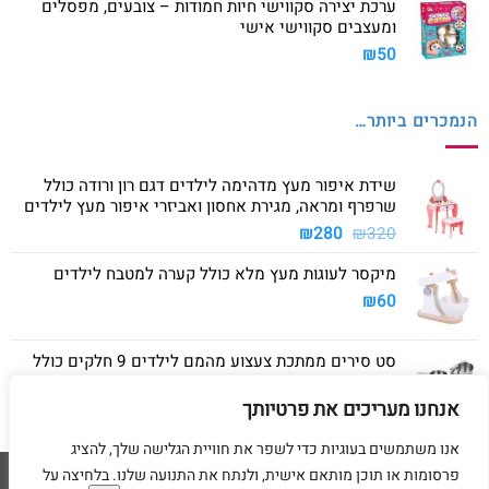
ערכת יצירה סקווישי חיות חמודות – צובעים, מפסלים
ומעצבים סקווישי אישי
₪
50
הנמכרים ביותר…
שידת איפור מעץ מדהימה לילדים דגם רון ורודה כולל
שרפרף ומראה, מגירת אחסון ואביזרי איפור מעץ לילדים
המחיר
המחיר
₪
280
₪
320
המקורי
הנוכחי
מיקסר לעוגות מעץ מלא כולל קערה למטבח לילדים
היה:
הוא:
₪280.
₪320.
₪
60
סט סירים ממתכת צעצוע מהמם לילדים 9 חלקים כולל
סיר גדול, סיר קטן, מחבת ושלושה כלים
אנחנו מעריכים את פרטיותך
₪
40
אנו משתמשים בעוגיות כדי לשפר את חוויית הגלישה שלך, להציג
פרסומות או תוכן מותאם אישית, ולנתח את התנועה שלנו. בלחיצה על
Visa
American
MasterCard
Visa