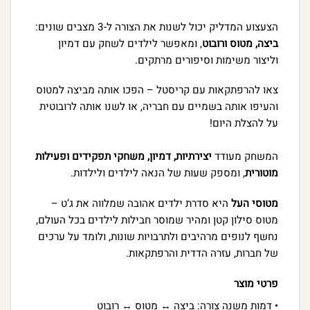
הצעצוע המדליק יכול לשנות את הצורה ל-3 מצבים שונים:
ביצה, מטוס ורובוט
, ומאפשר לילדים לשחק עם דמיון
וליצור משימות וסיפורים מרתקים.
צאו להרפתקאות עם קריסטל – הפכו אותה מביצה למטוס
והעיפו אותה בשמיים עם חבריה, או לשנו אותה לרובוטית
על להצלת היום!
המשחק מעודד
יצירתיות, דמיון, משחקי תפקידים ופעילות
מוטורית
, ומספק שעות של הנאה לילדים ולילדות.
מטוסי העל
היא סדרת ילדים אהובה שמלווה את ג’ט –
מטוס סילון קטן ומהיר שמוסר חבילות לילדים בכל העולם,
נחשף לנופים מרהיבים ולתרבויות שונות, ולומד על ערכים
של חברות, עזרה הדדית והרפתקאות.
פרטי מוצר
• דמות משנה צורה: ביצה ↔ מטוס ↔ רובוט