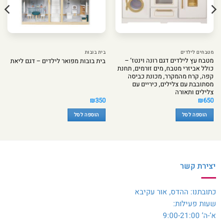
מטבחים לילדים
בית בובות
מטבח עץ לילדים דגם רונה וינטז’ –
בית בובות מפואר לילדים – דגם ליאת
כולל אביזרי מטבח, מים זורמים, תחנת
קפה, קרח מהמקרר, מכונת כביסה
מסתובבת עם צלילים, כיריים עם
צלילים ותאורה
₪
350
₪
650
הוספה לסל
הוספה לסל
יצירת קשר
כתובתנו: ההדס, אור עקיבא
שעות פעילות:
א’-ה’ 9:00-21:00