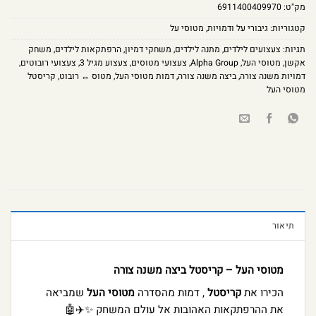
מק"ט:
6911400409970
קטגוריות:
גיבורי על ודמויות
,
מטוסי על
תגיות:
צעצועים לילדים
,
מתנה לילדים
,
משחקי דמיון
,
הרפתקאות לילדים
,
משחק
אקשן
,
מטוסי העל
,
Alpha Group
,
צעצועי מטוסים
,
צעצוע מגיל 3
,
צעצועי רובוטים
,
דמויות משנה צורה
,
ביצה משנה צורה
,
דמות מטוסי העל
,
מטוס ↔ רובוט
,
קריסטל
מטוסי העל
תיאור
מטוסי העל – קריסטל ביצה משנה צורה
הכירו את
קריסטל
, דמות מהסדרה
מטוסי העל
שמביאה
את ההרפתקאות האהובות אל עולם המשחק ✨✈️🤖