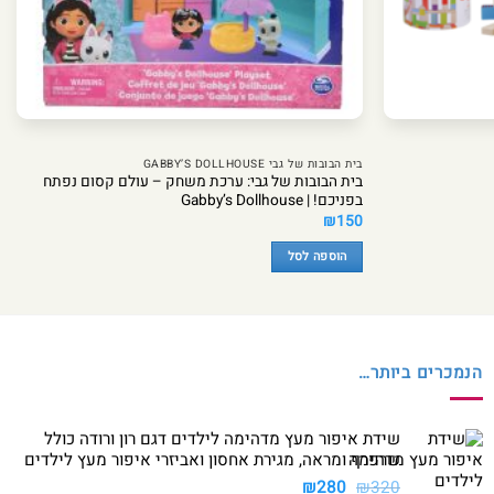
בית הבובות של גבי GABBY’S DOLLHOUSE
בית הבובות של גבי: ערכת משחק – עולם קסום נפתח
בפניכם! | Gabby’s Dollhouse
₪
150
הוספה לסל
הנמכרים ביותר…
שידת איפור מעץ מדהימה לילדים דגם רון ורודה כולל
שרפרף ומראה, מגירת אחסון ואביזרי איפור מעץ לילדים
המחיר
המחיר
₪
280
₪
320