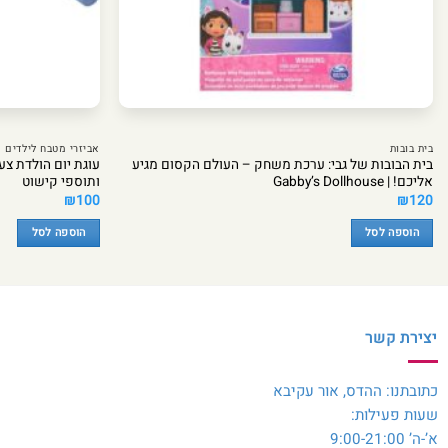
בית בובות
אביזרי מטבח לילדים
בית הבובות של גבי: ערכת משחק – העולם הקסום מגיע
עוגת יום הולדת צע
אליכם! | Gabby’s Dollhouse
ותוספי קישוט
₪
100
₪
120
הוספה לסל
הוספה לסל
יצירת קשר
כתובתנו: ההדס, אור עקיבא
שעות פעילות:
א’-ה’ 9:00-21:00