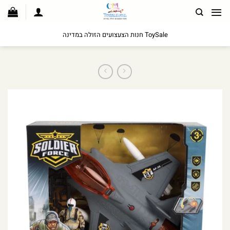
לג
תוכן
ToySale חנות הצעצועים הזולה במדינה