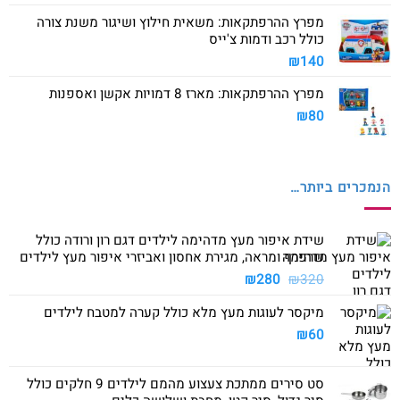
מפרץ ההרפתקאות: משאית חילוץ ושיגור משנת צורה
כולל רכב ודמות צ'ייס
₪
140
מפרץ ההרפתקאות: מארז 8 דמויות אקשן ואספנות
₪
80
הנמכרים ביותר…
שידת איפור מעץ מדהימה לילדים דגם רון ורודה כולל
שרפרף ומראה, מגירת אחסון ואביזרי איפור מעץ לילדים
המחיר
המחיר
₪
280
₪
320
המקורי
הנוכחי
מיקסר לעוגות מעץ מלא כולל קערה למטבח לילדים
היה:
הוא:
₪280.
₪320.
₪
60
סט סירים ממתכת צעצוע מהמם לילדים 9 חלקים כולל