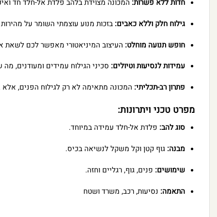
חדות ללא פשרות:
המכונה מצוידת בלהב פלדת אל-חלד חד ואיכו
גילוח חלק וללא כאבים:
בזכות מנוע עוצמתי השומר על מהירות י
חופש תנועה מוחלט:
העיצוב המיניאטורי מאפשר לכם לשאת את
עמידות לנסיעות וטיולים:
סכיני הגילוח עמידים ומעודנים, מה 
פתרון רב-תכליתי:
המכונה מתאימה לא רק לגילוח הפנים, אלא גם
מפרט טכני ויתרונות:
סוג להב:
פלדת אל-חלד עמידה במיוחד.
מבנה:
גוף קטן וקל משקל לנשיאה בכיס.
שימושים:
פנים, גוף, רגליים וחזה.
התאמה:
נסיעות, רכב, משרד ושטח