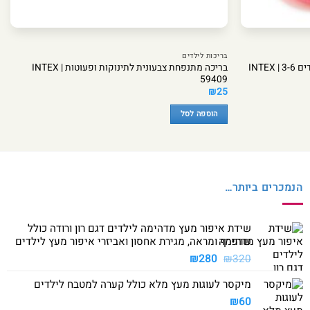
בריכות לילדים
בריכה מתנפחת צבעונית לתינוקות ופעוטות INTEX |
INTE
59409
₪
25
הוספה לסל
הנמכרים ביותר…
שידת איפור מעץ מדהימה לילדים דגם רון ורודה כולל
שרפרף ומראה, מגירת אחסון ואביזרי איפור מעץ לילדים
המחיר
המחיר
₪
280
₪
320
המקורי
הנוכחי
מיקסר לעוגות מעץ מלא כולל קערה למטבח לילדים
היה:
הוא:
₪280.
₪320.
₪
60